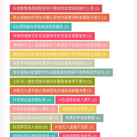
抖音剧情类视频配音技巧情绪到位增强视频代入感
(3)
西瓜视频如何添加字幕让视频内容更清晰易懂吸引观众
(3)
B站清除缓存修复离线视频播放
(3)
哔哩哔哩账号实名后解绑手机号是否需要复核
(3)
想做快手无人直播兼职先了解清楚平台规则与安全隐患
(3)
做微信公众号通过美食攻略分享吸引吃货群体关注涨粉
(3)
快手带货商品类目要求合规选品避免违规处罚
(3)
快手使用AI批量制作作品提高更新频率不用熬夜创作技巧
(3)
小红书一键生成图文操作步骤简单易学不费力
(3)
闲鱼怎么借节假日营销提高店铺商品销量攻略
(3)
抖音保证金收费标准
(4)
AI生成绝色美人照片
(3)
抖音手机直播挂小黄车
(3)
自动加关注软件
(4)
短视频文案AI自动生成器
(3)
免费自学电商教程
(4)
抖音带货达人后台
(6)
抖音无人直播不违规
(3)
哎呀妈呀抖音搞笑配音
(4)
抖音视频配音软件
(4)