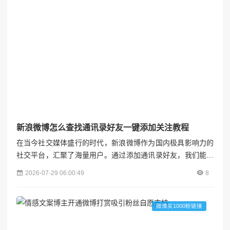
新浪微博怎么查找通讯录好友一键添加关注教程
在当今社交媒体盛行的时代，新浪微博作为国内极具影响力的
社交平台，汇聚了海量用户。通过添加通讯录好友，我们能够
快速找到现实生活中的熟人，让微博社交圈更加贴近真实生
2026-07-29 06:00:49
8
活。本文将详细介绍如何在新浪微博上查找通讯录好友并实现
一键添加关注，帮助你轻松拓展社交网络。各粉联盟---## 一、
准备工作：确保账号与通讯录权限开启### （一）下载并安装
微博买1000粉链接
最新版微博应用首先，你需要在手机应用商店中搜索“新浪微...