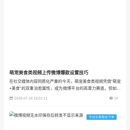
萌宠美食类视频上传微博爆款设置技巧
在社交媒体内容同质化严重的今天，萌宠美食类视频凭借"萌宠
+美食"的双重治愈属性，成为微博平台的高潜力赛道。但如何
让视频突破流量池、引发裂变传播？本文将从选题策划、内容
2026-07-28 18:01:11
10
制作、发布技巧、互动运营四大维度，结合微博平台特性，拆
解打造爆款的系统性方法论。各粉联盟### 一、精准选题：击
中用户情绪的"三重靶心"1. **季节限定+节日热点**微博用户对
今日头条粉丝下单
时效性内容敏感度极高，结合节气/节日推出限定...