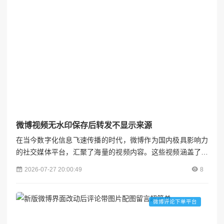
微博视频无水印保存后转发不显示来源
在当今数字化信息飞速传播的时代，微博作为国内极具影响力
的社交媒体平台，汇聚了海量的视频内容。这些视频涵盖了生
活趣事、知识科普、娱乐八卦等各个领域，为用户带来了丰富
2026-07-27 20:00:49
8
的视觉体验。然而，随着用户对视频内容需求的增加，一种现
象逐渐浮现——微博视频无水印保存后转发不显示来源。这一
行为看似为用户提供了便利，实则隐藏着诸多版权与伦理方面
微博评论下单平台
的问题，值得我们深入探讨。各粉联盟## 无水印保存与转发的