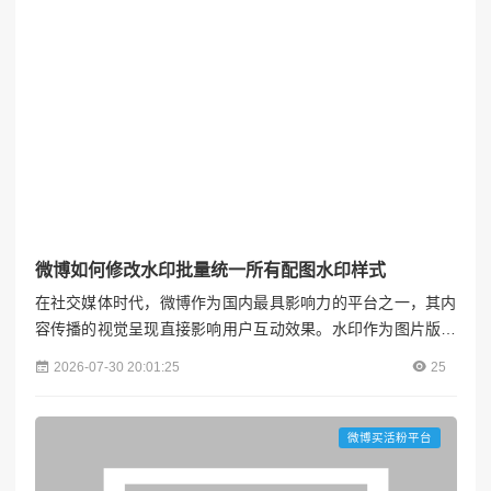
微博如何修改水印批量统一所有配图水印样式
在社交媒体时代，微博作为国内最具影响力的平台之一，其内
容传播的视觉呈现直接影响用户互动效果。水印作为图片版权
保护的重要手段，既能防止内容被盗用，又能强化个人或品牌
2026-07-30 20:01:25
25
标识。然而，许多用户面临水印样式不统一、修改效率低下等
问题。本文将系统介绍如何通过微博官方功能及第三方工具实
现批量统一所有配图水印样式，帮助用户提升内容管理的专业
微博买活粉平台
性与效率。各粉联盟## 一、微博水印的基础认知与重要性###
1...