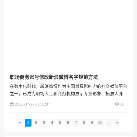
涟漪，为微博...
职场商务账号修改新浪微博名字规范方法
在数字化时代，新浪微博作为中国最具影响力的社交媒体平台
之一，已成为职场人士和商务机构展示专业形象、拓展人脉资
源、传播品牌价值的重要渠道。一个规范、专业且具有辨识度
2026-07-27 08:01:07
10
的微博名字，不仅能够提升账号的可信度，还能在海量信息中
迅速吸引目标受众的关注。本文将系统阐述职场商务账号修改
新浪微博名字的规范方法，从命名原则、命名策略、修改流程
‹‹
1
2
3
4
5
6
7
8
9
10
›
››
到注意事项，为职场人士和商务机构提供全面指导。各粉联盟