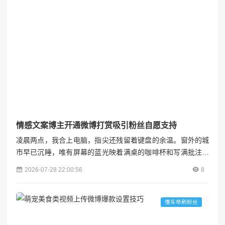
情感文案博主开通微博打赏吸引粉丝自愿支持
凌晨两点，我合上电脑，指尖还残留着键盘的余温。窗外的城
市早已沉睡，唯有屏幕的蓝光映着满桌的咖啡杯和写满批注的
稿纸。这样的夜晚，已经持续了1278天。各粉联盟三年前，当
2026-07-28 22:00:56
8
我颤抖着手指在微博敲下第一段文字时，从未想过那些辗转难
眠时涌出的情绪碎片，会成为照亮无数人深夜的星光。从职场
焦虑到原生家庭，从爱情困惑到自我和解，每一条私信里的"你
懂车帝刷粉丝
懂我"，都在提醒我：原来孤独的灵魂，真的能通过文字找到彼
此...