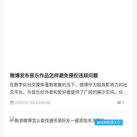
微博发布音乐作品怎样避免侵权违规问题
在数字化社交媒体蓬勃发展的当下，微博作为极具影响力的社
交平台，为音乐创作者和爱好者提供了广阔的展示空间。众多
音乐人、音乐爱好者选择在微博发布音乐作品，以分享创作成
2026-07-29 10:00:48
9
果、交流音乐感悟、吸引粉丝关注。然而，在享受微博带来的
便利与机遇时，侵权违规问题也如影随形，给创作者和平台带
来诸多困扰。因此，了解并掌握避免侵权违规的方法至关重
微博刷数据入口
要。各粉联盟## 明确版权归属，筑牢法律防线在发布音乐作品
前，创作...