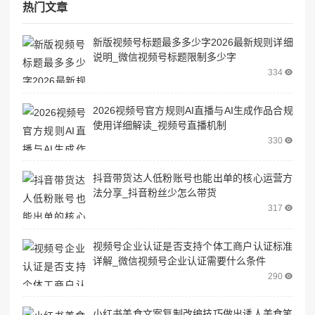
热门文章
新版视频号标题最多多少字2026最新规则详细
说明_微信视频号标题限制多少字
334
2026视频号官方规则AI直播与AI生成作品合规
使用详细解读_视频号直播机制
330
抖音带货达人低粉账号也能出单的核心运营方
法分享_抖音粉丝少怎么带货
317
视频号企业认证是否支持个体工商户认证标准
详解_微信视频号企业认证需要什么条件
290
小红书美食文案复制改编技巧做出诱人美食笔