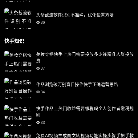
头条截流软件识别不准确，优化设置方法
36
快手知识
美妆穿搭快手上热门需要投放多少钱精准人群投放
费
37
作品浏览破万别盲目操作快手正确运营思路
34
快手作品上热门收益需要缴税吗个人创作者缴税规
则
33
免费AI视频生成图文转视频功能实操步骤手把手教