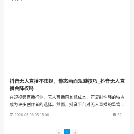
入探讨抖音无...
抖音无人直播不违规，静态画面规避技巧_抖音无人直
播会降权吗
在短视频直播行业，无人直播因其低成本、可复制性强的特点
成为许多创作者的选择。然而，抖音平台对无人直播的监管日
益严格，尤其是静态画面、录播循环等行为极易触发限流、封
2026-05-06 05:15:06
62
禁等处罚。本文将从平台规则解析、技术规避方案、内容优化
策略三个维度，系统梳理无人直播合规化运营的核心方法，帮
助创作者在遵守规则的前提下实现高效引流。视涨阁####
‹‹
1
››