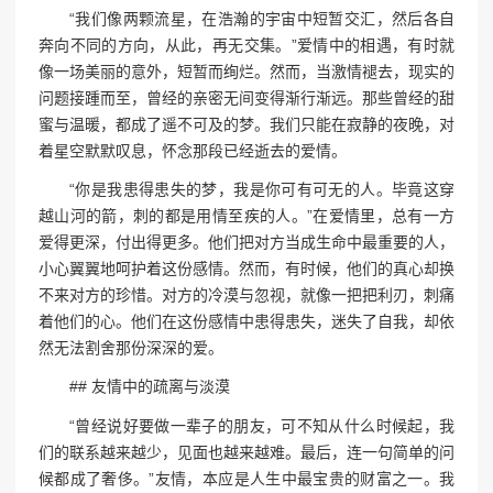
“我们像两颗流星，在浩瀚的宇宙中短暂交汇，然后各自
奔向不同的方向，从此，再无交集。”爱情中的相遇，有时就
像一场美丽的意外，短暂而绚烂。然而，当激情褪去，现实的
问题接踵而至，曾经的亲密无间变得渐行渐远。那些曾经的甜
蜜与温暖，都成了遥不可及的梦。我们只能在寂静的夜晚，对
着星空默默叹息，怀念那段已经逝去的爱情。
“你是我患得患失的梦，我是你可有可无的人。毕竟这穿
越山河的箭，刺的都是用情至疾的人。”在爱情里，总有一方
爱得更深，付出得更多。他们把对方当成生命中最重要的人，
小心翼翼地呵护着这份感情。然而，有时候，他们的真心却换
不来对方的珍惜。对方的冷漠与忽视，就像一把把利刃，刺痛
着他们的心。他们在这份感情中患得患失，迷失了自我，却依
然无法割舍那份深深的爱。
## 友情中的疏离与淡漠
“曾经说好要做一辈子的朋友，可不知从什么时候起，我
们的联系越来越少，见面也越来越难。最后，连一句简单的问
候都成了奢侈。”友情，本应是人生中最宝贵的财富之一。我