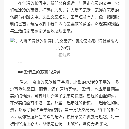
在生活的长河中，我们总会邂逅一些直击心灵的文字，它
们如冰冷的雨滴，打落在心头，让人瞬间沉默，沉浸在无尽的
伤感与心酸之中。这些文案短句，虽简短却有力，像一把把锐
利的匕首，精准地刺中我们内心最柔软的角落，将现实的残酷
与生活的无奈毫无保留地展现出来。
视涨阁
---
## 爱情里的落寞与遗憾
“后来，南山的风吹散了谷堆，北海的水淹没了墓碑，多
少事沧海桑田，而我，还在原地等你。”爱情，本应是世间最
美好的情感，可有时却充满了无奈与遗憾。曾经的山盟海誓，
在现实的面前不堪一击。那些一起走过的街道，一起看过的风
景，都成了回忆里最痛的刺。当一方决然离去，留下的那个
人，就像被遗弃在黑暗的角落，独自承受着孤独与思念。每一
次回忆涌上心头，都像是在伤口上撒盐，痛得无法呼吸。