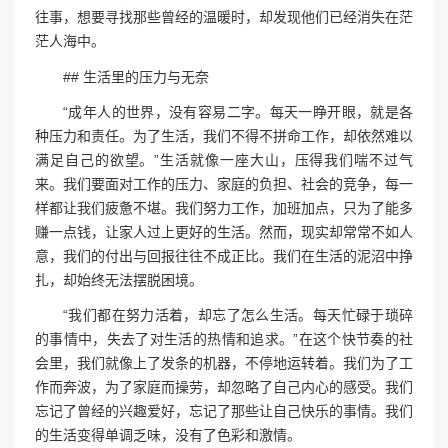
往事，想要寻找那些曾经的温暖时，却发现他们已经消失在茫
茫人海中。
## 生活里的压力与无奈
“成年人的世界，没有容易二字。每天一睁开眼，就是各
种压力和责任。为了生活，我们不得不拼命工作，却依然难以
满足自己的欲望。”生活就像一座大山，压得我们喘不过气
来。我们要面对工作的压力、家庭的负担、社会的竞争，每一
样都让我们疲惫不堪。我们努力工作，加班加点，只为了能多
赚一点钱，让家人过上更好的生活。然而，现实却常常不如人
意，我们的付出与回报往往不成正比。我们在生活的泥沼中挣
扎，却始终无法摆脱困境。
“我们都在努力活着，却忘了怎么生活。每天忙碌于琐碎
的事情中，失去了对生活的热情和追求。”在这个快节奏的社
会里，我们就像上了发条的机器，不停地运转着。我们为了工
作而奔波，为了家庭而操劳，却忽略了自己内心的感受。我们
忘记了曾经的兴趣爱好，忘记了那些让自己快乐的事情。我们
的生活变得单调乏味，没有了色彩和激情。