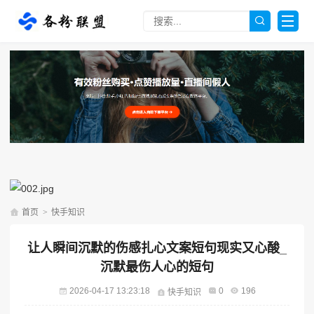
首页
>
快手知识
让人瞬间沉默的伤感扎心文案短句现实又心酸_
沉默最伤人心的短句
2026-04-17 13:23:18
0
196
快手知识