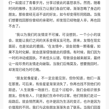
们一起度过了青春岁月，分享过彼此的喜怒哀乐。然而，随着
时间的推移，生活的压力让我们各自忙碌，渐渐忽略了身边的
朋友。那些曾经无话不谈的好友，如今却变得形同陌路。当我
们想要找回那份曾经的亲密时，却发现已经物是人非，再也回
不去了。
“我以为我们的友情坚不可摧，可没想到，一个小小的误
会，就能让我们之间的关系变得岌岌可危。原来，友情在现实
面前，也是如此的脆弱。”在友情中，误会就像一颗毒瘤，如
果不及时化解，就会逐渐侵蚀彼此的感情。有时候，我们因为
一时的冲动或固执，不肯低头认错，导致误会越来越深，最终
让一段珍贵的友情走向破裂。当我们后悔莫及，想要挽回时，
却发现已经为时已晚。
“朋友就像星星，不一定总能见到，但你知道，他们一直
在那里。可后来，有些星星渐渐消失了，你再也找不到他们的
踪迹。”人生就像一场旅行，在这个过程中，我们会结识很多
朋友。但有些人，只是我们生命中的过客，他们陪我们走过一
段路后，就会悄然离开。也许是因为生活的变迁，也许是因为
价值观的不同，我们与这些朋友渐渐失去了联系。当我们回首