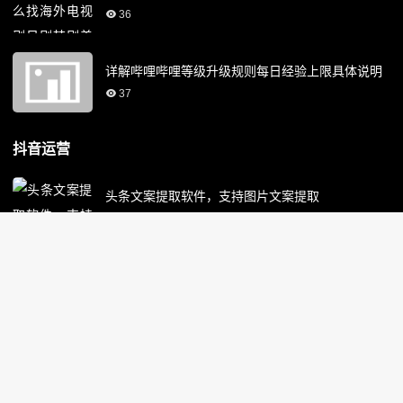
36
详解哔哩哔哩等级升级规则每日经验上限具体说明
37
抖音运营
头条文案提取软件，支持图片文案提取
30
直播带货直播间点击率优化，更多人点进来
33
抖音达人带货后台：巨量百应网页版直播话术模板
32