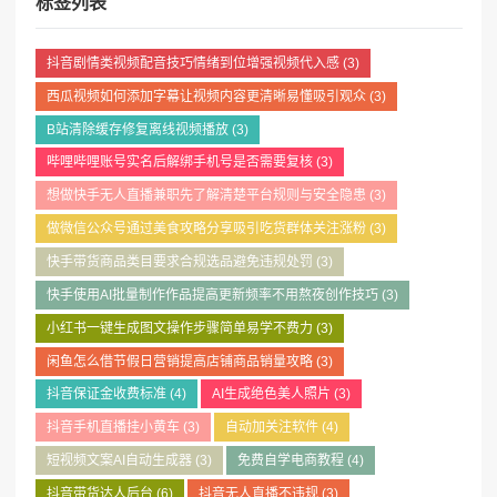
标签列表
抖音剧情类视频配音技巧情绪到位增强视频代入感
(3)
西瓜视频如何添加字幕让视频内容更清晰易懂吸引观众
(3)
B站清除缓存修复离线视频播放
(3)
哔哩哔哩账号实名后解绑手机号是否需要复核
(3)
想做快手无人直播兼职先了解清楚平台规则与安全隐患
(3)
做微信公众号通过美食攻略分享吸引吃货群体关注涨粉
(3)
快手带货商品类目要求合规选品避免违规处罚
(3)
快手使用AI批量制作作品提高更新频率不用熬夜创作技巧
(3)
小红书一键生成图文操作步骤简单易学不费力
(3)
闲鱼怎么借节假日营销提高店铺商品销量攻略
(3)
抖音保证金收费标准
(4)
AI生成绝色美人照片
(3)
抖音手机直播挂小黄车
(3)
自动加关注软件
(4)
短视频文案AI自动生成器
(3)
免费自学电商教程
(4)
抖音带货达人后台
(6)
抖音无人直播不违规
(3)