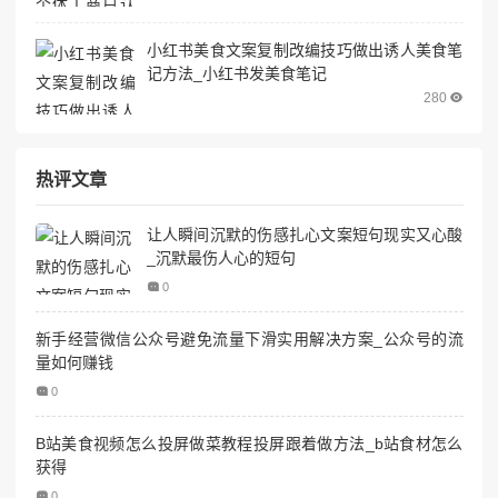
小红书美食文案复制改编技巧做出诱人美食笔
记方法_小红书发美食笔记
280
热评文章
让人瞬间沉默的伤感扎心文案短句现实又心酸
_沉默最伤人心的短句
0
新手经营微信公众号避免流量下滑实用解决方案_公众号的流
量如何赚钱
0
B站美食视频怎么投屏做菜教程投屏跟着做方法_b站食材怎么
获得
0