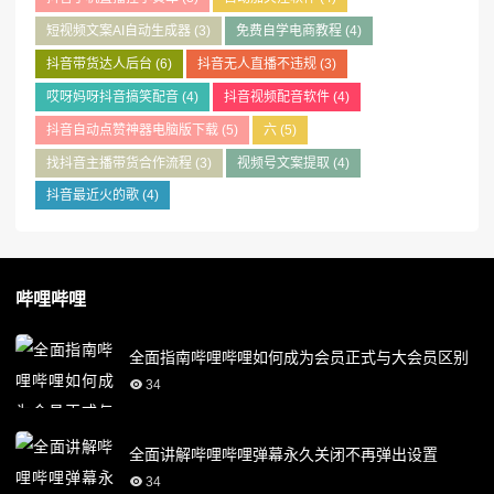
短视频文案AI自动生成器
(3)
免费自学电商教程
(4)
抖音带货达人后台
(6)
抖音无人直播不违规
(3)
哎呀妈呀抖音搞笑配音
(4)
抖音视频配音软件
(4)
抖音自动点赞神器电脑版下载
(5)
六
(5)
找抖音主播带货合作流程
(3)
视频号文案提取
(4)
抖音最近火的歌
(4)
哔哩哔哩
全面指南哔哩哔哩如何成为会员正式与大会员区别
34
全面讲解哔哩哔哩弹幕永久关闭不再弹出设置
34