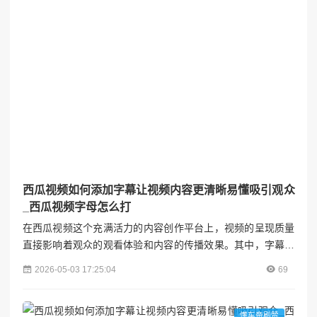
西瓜视频如何添加字幕让视频内容更清晰易懂吸引观众
_西瓜视频字母怎么打
在西瓜视频这个充满活力的内容创作平台上，视频的呈现质量
直接影响着观众的观看体验和内容的传播效果。其中，字幕作
为视频的重要组成部分，不仅能够让内容更加清晰易懂，还能
2026-05-03 17:25:04
69
在多种场景下增强视频的吸引力，帮助创作者触达更广泛的受
众群体。本文将详细介绍如何在西瓜视频中添加字幕，以及如
何通过巧妙运用字幕提升视频质量。视涨阁---## 字幕的重要性
懂车帝刷赞