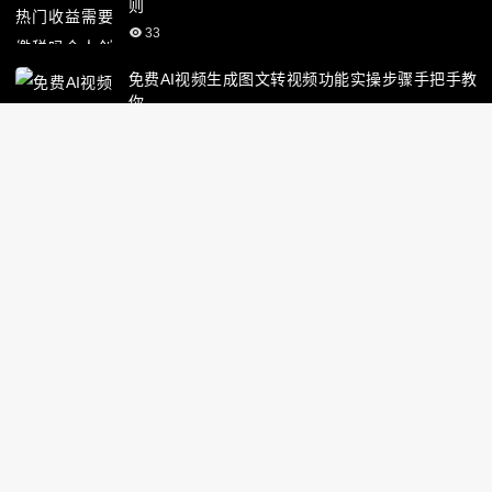
则
33
免费AI视频生成图文转视频功能实操步骤手把手教
你
32
小红书
小红书文案用什么ai工具美妆护肤文案创作精准贴
合受众
35
小红书带货视频无水印下载素材备用保存方法
33
小红书每日养号起号技巧分享日常运维必备清单
37