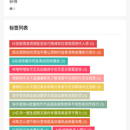
获得
0
标签列表
抖音剧情类视频配音技巧情绪到位增强视频代入感
(3)
西瓜视频如何添加字幕让视频内容更清晰易懂吸引观众
(3)
B站清除缓存修复离线视频播放
(3)
哔哩哔哩账号实名后解绑手机号是否需要复核
(3)
想做快手无人直播兼职先了解清楚平台规则与安全隐患
(3)
做微信公众号通过美食攻略分享吸引吃货群体关注涨粉
(3)
快手带货商品类目要求合规选品避免违规处罚
(3)
快手使用AI批量制作作品提高更新频率不用熬夜创作技巧
(3)
小红书一键生成图文操作步骤简单易学不费力
(3)
闲鱼怎么借节假日营销提高店铺商品销量攻略
(3)