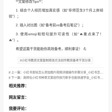
**文案修改Tips**：
1. 结合个人经历增加真实感（如“非师范生3个月上岸经
验”）；
2. 插入对比图（如“备考前vs备考后笔记”）；
3. 使用emoji和短句提升可读性（如“🔥重点来了！
🔥”）。
希望这篇干货能助你高效备考，顺利拿证！ 💪
#小红书教资文案复制修改方法创作教资备考干货分享
# 上一篇：小红书发帖怎么添加图片视频详细操作步骤分享_小红书怎么发贴
# 下一篇：高转化小红书种草文案创作技巧新手也能快速学会_小红书种草项目 教程
相关推荐：
网友留言：
我要评论：