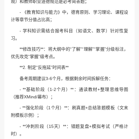
观）和教师职业道德规范是必考简答题；
- 《教育知识与能力》中，德育原则、学习理论、课程设
计等章节分值占比高；
- 学科知识需结合报考科目（如语文、数学）针对性复
习。
**修改技巧**：将大纲中的“了解”“理解”“掌握”分级标注，
优先攻克“掌握”级考点。
**2. 制定“反拖延”时间表**
备考周期建议3-6个月，根据剩余时间拆解任务：
- **基础阶段（1-2个月）**：通读教材+整理思维导图
（推荐XMind/幕布）；
- **强化阶段（1个月）**：刷真题+总结答题模板（文末
附模板示例）；
- **冲刺阶段（15天）**：错题复盘+模拟考试（严格计
时）。