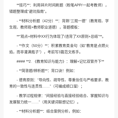
**技巧**：利用碎片时间刷题（粉笔APP/一起考教师），
错题整理成“避坑指南”。
- **材料分析题（42分）**：背熟“三观一德”（教育观、学
生观、教师观+教师职业道德），答题模板：
**“观点+材料中XX行为体现了/违背了XX原则+总结”**。
- **作文（50分）**：积累教育类金句（如“教育是点燃火
焰，而非灌满瓶子”），考前写3篇范文练手。
#### **2. 《教育知识与能力》：理解+记忆双管齐下**
- **简答题/辨析题**：背口诀！例如：
- 德育原则：“导向性、疏导性、尊重信任与严格要求、教
育的一致性与连贯性……”（可编成顺口溜）；
- 教学过程规律：“间接经验与直接经验结合、掌握知识与
发展智力统一……”（用关键词联想记忆）。
- **材料分析题**：结合案例分析，例如：