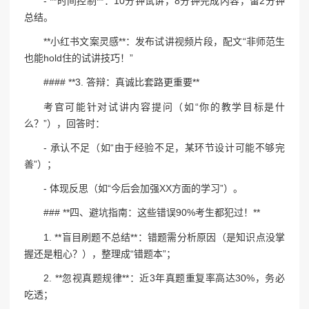
- **时间控制**：10分钟试讲，8分钟完成内容，留2分钟
总结。
**小红书文案灵感**：发布试讲视频片段，配文“非师范生
也能hold住的试讲技巧！”
#### **3. 答辩：真诚比套路更重要**
考官可能针对试讲内容提问（如“你的教学目标是什
么？”），回答时：
- 承认不足（如“由于经验不足，某环节设计可能不够完
善”）；
- 体现反思（如“今后会加强XX方面的学习”）。
### **四、避坑指南：这些错误90%考生都犯过！**
1. **盲目刷题不总结**：错题需分析原因（是知识点没掌
握还是粗心？），整理成“错题本”；
2. **忽视真题规律**：近3年真题重复率高达30%，务必
吃透；