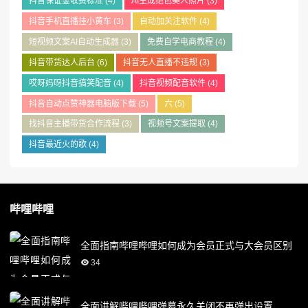
抖音保证金收费标准
(4)
AI生成绝色美人照片
(3)
抖音手机直播挂小黄车
(3)
自动加关注软件
(4)
短视频文案AI自动生成器
(3)
免费自学电商教程
(4)
抖音带货达人后台
(6)
抖音无人直播不违规
(3)
哎呀妈呀抖音搞笑配音
(4)
抖音视频配音软件
(4)
抖音自动点赞神器电脑版下载
(5)
六
(5)
找抖音主播带货合作流程
(3)
视频号文案提取
(4)
抖音最近火的歌
(4)
哔哩哔哩
全面指南哔哩哔哩如何成为会员正式与大会员区别
34
全面讲解哔哩哔哩弹幕永久关闭不再弹出设置