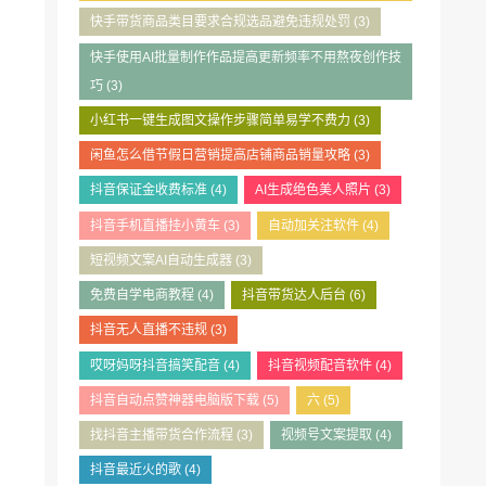
快手带货商品类目要求合规选品避免违规处罚
(3)
快手使用AI批量制作作品提高更新频率不用熬夜创作技
巧
(3)
小红书一键生成图文操作步骤简单易学不费力
(3)
闲鱼怎么借节假日营销提高店铺商品销量攻略
(3)
抖音保证金收费标准
(4)
AI生成绝色美人照片
(3)
抖音手机直播挂小黄车
(3)
自动加关注软件
(4)
短视频文案AI自动生成器
(3)
免费自学电商教程
(4)
抖音带货达人后台
(6)
抖音无人直播不违规
(3)
哎呀妈呀抖音搞笑配音
(4)
抖音视频配音软件
(4)
抖音自动点赞神器电脑版下载
(5)
六
(5)
找抖音主播带货合作流程
(3)
视频号文案提取
(4)
抖音最近火的歌
(4)