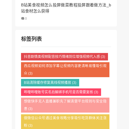
B站美食视频怎么投屏做菜教程投屏跟着做方法_b
站食材怎么获得
0
标签列表
抖音剧情类视频配音技巧情绪到位增强视频代入感
(3)
西瓜视频如何添加字幕让视频内容更清晰易懂吸引观
众
(3)
B站清除缓存修复离线视频播放
(3)
哔哩哔哩账号实名后解绑手机号是否需要复核
(3)
想做快手无人直播兼职先了解清楚平台规则与安全隐
患
(3)
做微信公众号通过美食攻略分享吸引吃货群体关注涨
粉
(3)