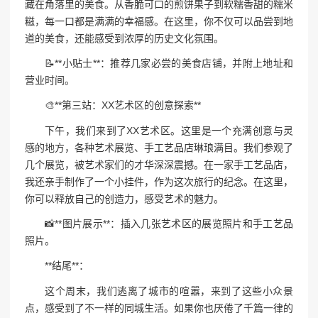
藏在角落里的美食。从香脆可口的煎饼果子到软糯香甜的糯米
糍，每一口都是满满的幸福感。在这里，你不仅可以品尝到地
道的美食，还能感受到浓厚的历史文化氛围。
📝**小贴士**：推荐几家必尝的美食店铺，并附上地址和
营业时间。
🎨**第三站：XX艺术区的创意探索**
下午，我们来到了XX艺术区。这里是一个充满创意与灵
感的地方，各种艺术展览、手工艺品店琳琅满目。我们参观了
几个展览，被艺术家们的才华深深震撼。在一家手工艺品店，
我还亲手制作了一个小挂件，作为这次旅行的纪念。在这里，
你可以释放自己的创造力，感受艺术的魅力。
📸**图片展示**：插入几张艺术区的展览照片和手工艺品
照片。
**结尾**：
这个周末，我们逃离了城市的喧嚣，来到了这些小众景
点，感受到了不一样的同城生活。如果你也厌倦了千篇一律的