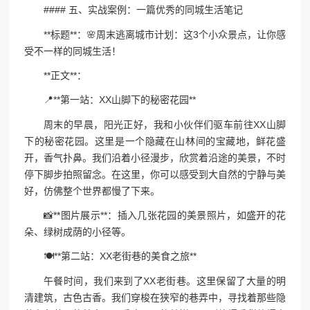
#### 五、实战案例：一篇优秀的同城生活笔记
**标题**：🌸周末逃离城市计划：这3个小众景点，让你感
受不一样的同城生活！
**正文**：
📍**第一站：XX山脚下的秘密花园**
周末的早晨，阳光正好，我和小伙伴们驱车前往XX山脚
下的秘密花园。这里是一个隐藏在山林间的宝藏地，鲜花盛
开，香气扑鼻。我们沿着小径漫步，欣赏着沿途的美景，不时
停下脚步拍照留念。在这里，你可以感受到大自然的宁静与美
好，仿佛整个世界都慢了下来。
📸**图片展示**：插入几张花园的美景照片，如盛开的花
朵、绿树成荫的小径等。
🍽️**第二站：XX老街巷的美食之旅**
午餐时间，我们来到了XX老街巷。这里保留了大量的明
清建筑，古色古香。我们穿梭在狭窄的巷弄中，寻找着那些隐