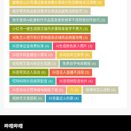
做微信公众号通过美食攻略分享吸引吃货群体关注涨粉
(3)
快手带货商品类目要求合规选品避免违规处罚
(3)
快手使用AI批量制作作品提高更新频率不用熬夜创作技巧
(3)
小红书一键生成图文操作步骤简单易学不费力
(3)
闲鱼怎么借节假日营销提高店铺商品销量攻略
(3)
抖音保证金收费标准
(4)
AI生成绝色美人照片
(3)
抖音手机直播挂小黄车
(3)
自动加关注软件
(4)
短视频文案AI自动生成器
(3)
免费自学电商教程
(4)
抖音带货达人后台
(6)
抖音无人直播不违规
(3)
哎呀妈呀抖音搞笑配音
(4)
抖音视频配音软件
(4)
抖音自动点赞神器电脑版下载
(5)
六
(5)
微博何怎么涨粉
(4)
视频号文案提取
(4)
抖音最近火的歌
(4)
哔哩哔哩