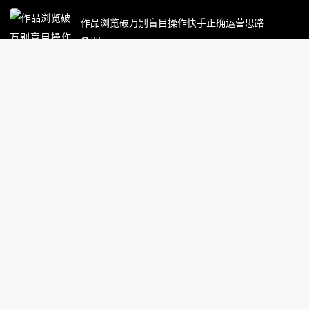
作品浏览破万别盲目操作快手正确运营思路
38
快手作品上热门收益需要缴税吗个人创作者缴税规
则
36
免费AI视频生成图文转视频功能实操步骤手把手教
你
36
小红书
小红书文案用什么ai工具美妆护肤文案创作精准贴
合受众
37
小红书带货视频无水印下载素材备用保存方法