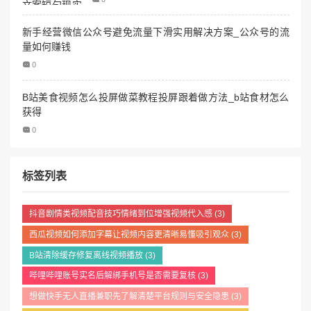
新手经营微信公众号避免流量下滑实用解决方案_公众号的流
量如何赚钱
0
B站美食视频怎么投屏做菜教程投屏跟着做方法_b站食材怎么
获得
0
标签列表
抖音剧情类视频配音技巧情绪到位增强视频代入感
(3)
西瓜视频如何添加字幕让视频内容更清晰易懂吸引观众
(3)
B站清除缓存修复离线视频播放
(3)
哔哩哔哩账号实名后解绑手机号是否需要复核
(3)
想做快手无人直播兼职先了解清楚平台规则与安全隐患
(3)