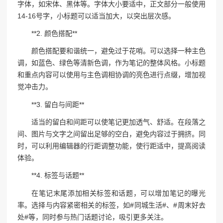
字体，如宋体、黑体等。字体大小要适中，正文部分一般使用
14-16号字，小标题可以适当加大，以突出层次感。
**2. 颜色搭配**
颜色搭配要和谐统一，避免过于花哨。可以选择一种主色
调，如蓝色、绿色等清新色调，作为笔记的整体风格。小标题
和重点内容可以使用与主色调相协调的亮色进行点缀，增加视
觉冲击力。
**3. 留白与间距**
适当的留白和间距可以使笔记更加透气、舒适。在段落之
间、图片与文字之间留出足够的空白，避免内容过于拥挤。同
时，可以利用编辑器的行距调整功能，使行距适中，提高阅读
体验。
**4. 标签与话题**
在笔记末尾添加相关标签和话题，可以增加笔记的曝光
率。选择与内容紧密相关的标签，如#同城生活#、#周末好去
处#等，同时参与热门话题讨论，吸引更多关注。