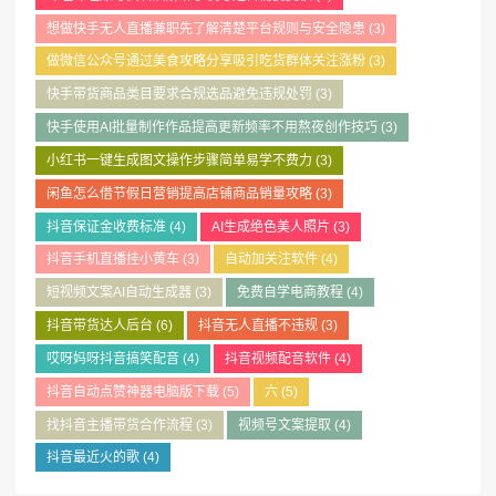
想做快手无人直播兼职先了解清楚平台规则与安全隐患
(3)
做微信公众号通过美食攻略分享吸引吃货群体关注涨粉
(3)
快手带货商品类目要求合规选品避免违规处罚
(3)
快手使用AI批量制作作品提高更新频率不用熬夜创作技巧
(3)
小红书一键生成图文操作步骤简单易学不费力
(3)
闲鱼怎么借节假日营销提高店铺商品销量攻略
(3)
抖音保证金收费标准
(4)
AI生成绝色美人照片
(3)
抖音手机直播挂小黄车
(3)
自动加关注软件
(4)
短视频文案AI自动生成器
(3)
免费自学电商教程
(4)
抖音带货达人后台
(6)
抖音无人直播不违规
(3)
哎呀妈呀抖音搞笑配音
(4)
抖音视频配音软件
(4)
抖音自动点赞神器电脑版下载
(5)
六
(5)
找抖音主播带货合作流程
(3)
视频号文案提取
(4)
抖音最近火的歌
(4)