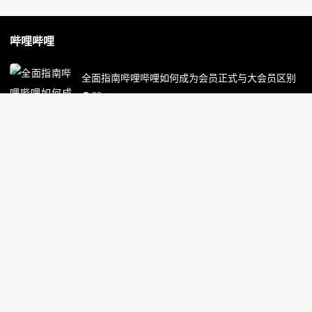
哔哩哔哩
全面指南哔哩哔哩如何成为会员正式与大会员区别
33
全面讲解哔哩哔哩弹幕永久关闭不再弹出设置
34
哔哩哔哩怎么找海外电视剧日剧韩剧美剧资源
36
详解哔哩哔哩等级升级规则每日经验上限具体说明
37