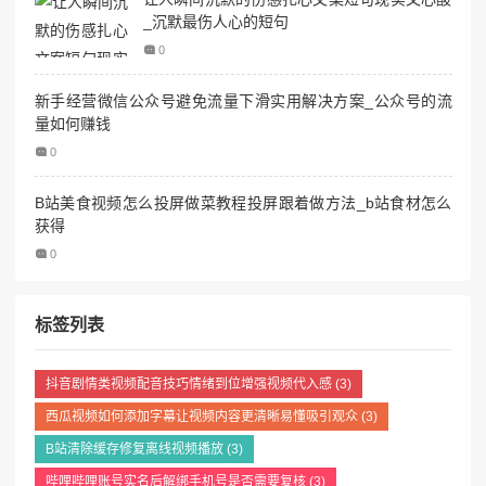
_沉默最伤人心的短句
0
新手经营微信公众号避免流量下滑实用解决方案_公众号的流
量如何赚钱
0
B站美食视频怎么投屏做菜教程投屏跟着做方法_b站食材怎么
获得
0
标签列表
抖音剧情类视频配音技巧情绪到位增强视频代入感
(3)
西瓜视频如何添加字幕让视频内容更清晰易懂吸引观众
(3)
B站清除缓存修复离线视频播放
(3)
哔哩哔哩账号实名后解绑手机号是否需要复核
(3)