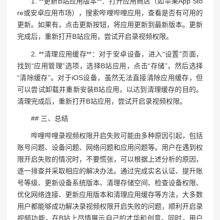
1. **更新B站应用版本**：打开应用商店（如苹果App Sto
re或安卓应用市场），搜索哔哩哔哩应用，查看是否有可用的
更新。如果有，点击更新按钮，将应用更新到最新版本。更新
完成后，重新打开B站应用，尝试开启录视频权限。
2. **清理应用缓存**：对于安卓设备，进入“设置”页面，
找到“应用管理”选项，选择B站应用，点击“存储”，然后选择
“清除缓存”。对于iOS设备，虽然无法直接清除应用缓存，但
可以尝试卸载并重新安装B站应用，以达到清理缓存的目的。
清理完成后，重新打开B站应用，尝试开启录视频权限。
## 三、总结
哔哩哔哩录视频权限开启失败可能由多种原因引起，包括
账号问题、设备问题、网络问题和应用问题等。用户在遇到权
限开启失败的情况时，不要慌张，可以根据上述分析的原因，
逐一排查并采取相应的解决办法。通过完成实名认证、提升账
号等级、更新设备系统版本、清理存储空间、检查设备权限、
优化网络连接、更新应用版本和清理应用缓存等方法，大多数
用户都能够成功解决录视频权限开启失败的问题，顺利开启录
视频功能，在B站上尽情展示自己的才华和创意。同时，用户