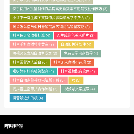
快手带货商品类目要求合规选品避免违规处罚
(3)
快手使用AI批量制作作品提高更新频率不用熬夜创作技巧
(3)
小红书一键生成图文操作步骤简单易学不费力
(3)
闲鱼怎么借节假日营销提高店铺商品销量攻略
(3)
抖音保证金收费标准
(4)
AI生成绝色美人照片
(3)
抖音手机直播挂小黄车
(3)
自动加关注软件
(4)
短视频文案AI自动生成器
(3)
免费自学电商教程
(4)
抖音带货达人后台
(6)
抖音无人直播不违规
(3)
哎呀妈呀抖音搞笑配音
(4)
抖音视频配音软件
(4)
抖音自动点赞神器电脑版下载
(5)
六
(5)
找抖音主播带货合作流程
(3)
视频号文案提取
(4)
抖音最近火的歌
(4)
哔哩哔哩