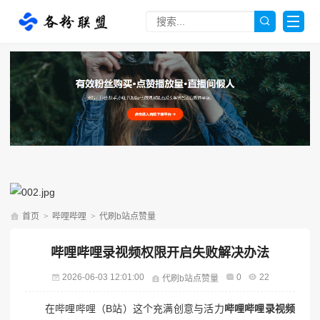
首页
>
哔哩哔哩
>
代刷b站点赞量
哔哩哔哩录视频权限开启失败解决办法
2026-06-03 12:01:00
0
22
代刷b站点赞量
在哔哩哔哩（B站）这个充满创意与活力
哔哩哔哩录视频