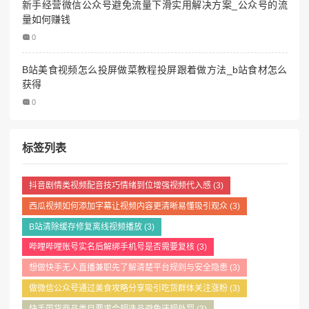
新手经营微信公众号避免流量下滑实用解决方案_公众号的流
量如何赚钱
0
B站美食视频怎么投屏做菜教程投屏跟着做方法_b站食材怎么
获得
0
标签列表
抖音剧情类视频配音技巧情绪到位增强视频代入感
(3)
西瓜视频如何添加字幕让视频内容更清晰易懂吸引观众
(3)
B站清除缓存修复离线视频播放
(3)
哔哩哔哩账号实名后解绑手机号是否需要复核
(3)
想做快手无人直播兼职先了解清楚平台规则与安全隐患
(3)
做微信公众号通过美食攻略分享吸引吃货群体关注涨粉
(3)