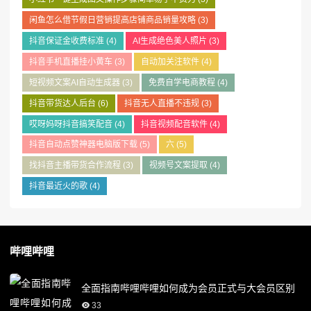
闲鱼怎么借节假日营销提高店铺商品销量攻略
(3)
抖音保证金收费标准
(4)
AI生成绝色美人照片
(3)
抖音手机直播挂小黄车
(3)
自动加关注软件
(4)
短视频文案AI自动生成器
(3)
免费自学电商教程
(4)
抖音带货达人后台
(6)
抖音无人直播不违规
(3)
哎呀妈呀抖音搞笑配音
(4)
抖音视频配音软件
(4)
抖音自动点赞神器电脑版下载
(5)
六
(5)
找抖音主播带货合作流程
(3)
视频号文案提取
(4)
抖音最近火的歌
(4)
哔哩哔哩
全面指南哔哩哔哩如何成为会员正式与大会员区别
33