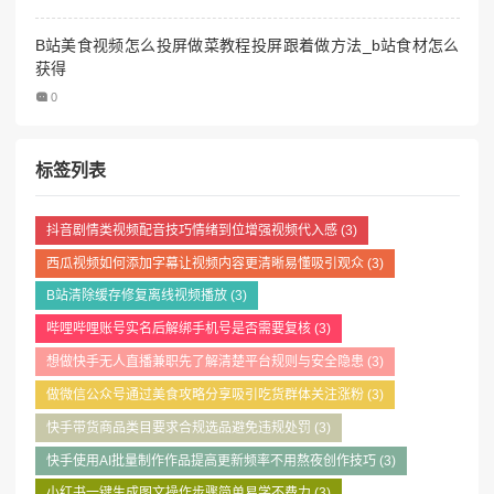
B站美食视频怎么投屏做菜教程投屏跟着做方法_b站食材怎么
获得
0
标签列表
抖音剧情类视频配音技巧情绪到位增强视频代入感
(3)
西瓜视频如何添加字幕让视频内容更清晰易懂吸引观众
(3)
B站清除缓存修复离线视频播放
(3)
哔哩哔哩账号实名后解绑手机号是否需要复核
(3)
想做快手无人直播兼职先了解清楚平台规则与安全隐患
(3)
做微信公众号通过美食攻略分享吸引吃货群体关注涨粉
(3)
快手带货商品类目要求合规选品避免违规处罚
(3)
快手使用AI批量制作作品提高更新频率不用熬夜创作技巧
(3)
小红书一键生成图文操作步骤简单易学不费力
(3)