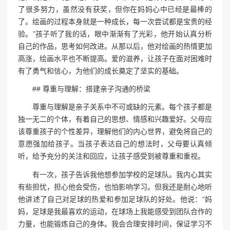
了很多努力，虽然没有获奖，但你在妈妈心中已经是最棒的
了。绘画的过程本身就是一种成长，每一次尝试都是宝贵的经
验。”孩子听了我的话，眼中渐渐有了光彩，他开始认真分析
自己的作品，思考如何改进。从那以后，他对绘画的热情更加
高涨，绘画水平也不断提高。爱的滋养，让孩子在面对困难时
有了勇气和信心，为他们的成长奠定了坚实的基础。
## 尊重与理解：搭建亲子沟通的桥梁
尊重与理解是亲子关系中不可或缺的元素。每个孩子都是
独一无二的个体，有着自己的思想、情感和兴趣爱好。父母应
该尊重孩子的个性差异，理解他们的内心世界，避免将自己的
意愿强加给孩子。当孩子表达自己的想法时，父母要认真倾
听，给予充分的关注和回应，让孩子感受到被尊重和重视。
有一次，孩子告诉我他想参加学校的足球队。我内心其实
有些担忧，担心他会受伤，也怕影响学习。但我还是耐心地听
他讲述了自己对足球的热爱和参加足球队的好处。他说：“妈
妈，足球是我最喜欢的运动，在球场上我能感受到团队合作的
力量，也能锻炼自己的身体。我会合理安排时间，保证学习不