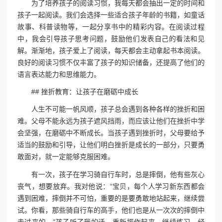
为了培养孩子的阅读习惯，我每天都会抽出一定的时间和
孩子一起阅读。我们会选择一些适合孩子年龄的书籍，如童话
故事、科普读物等，一起分享书中的精彩内容。在阅读过程
中，我会引导孩子思考问题，鼓励他们发表自己的看法和见
解。渐渐地，孩子爱上了阅读，每天都会主动拿起书本阅读。
良好的阅读习惯不仅丰富了孩子的知识储备，还提高了他们的
语言表达能力和思维能力。
## 挫折教育：让孩子在磨砺中成长
人生不可能一帆风顺，孩子总会遇到各种各样的挫折和困
难。父母不能永远为孩子遮风挡雨，而应该让他们在挫折中学
会坚强，在磨砺中不断成长。当孩子遇到挫折时，父母要给予
适当的鼓励和引导，让他们明白挫折是成长的一部分，只要勇
敢面对，就一定能够克服困难。
有一次，孩子在学习骑自行车时，总是摔倒，他有些灰心
丧气，想要放弃。我对他说：“宝贝，每个人学习新东西都会
遇到困难，摔倒并不可怕，重要的是要勇敢地站起来，继续尝
试。你看，那些骑自行车的高手，他们也是从一次次的摔倒中
走过来的。”孩子听了我的话，重新振作起来，继续练习。经