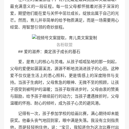
最充满意义的一段征程。每一位父母都怀揣着对孩子深深的
爱，期望他们能在爱与关怀中茁壮成长，绽放出属于自己的光
芒。然而，育儿并非简单的给予物质满足，而是一场需要用心
经营、用智慧引领的奇妙旅程。
各粉联盟
## 爱的滋养：奠定孩子成长的基石
爱，是育儿的核心与灵魂。从孩子呱呱坠地的那一刻起，
父母的爱便如潺潺溪流，源源不断地流淌进孩子的心田。这种
爱不仅仅是生活上的悉心照料，更是情感上的深度陪伴与支
持。当孩子生病时，父母焦急的眼神、无微不至的照顾，让孩
子感受到被呵护的温暖；当孩子取得进步时，父母由衷的赞美
与鼓励，给予孩子继续前行的动力；当孩子遭遇挫折时，父母
温暖的怀抱、耐心的倾听，成为孩子心灵的避风港。
记得有一次，孩子参加学校的绘画比赛，满心期待却未能
获奖。他垂头丧气地回到家，眼中满是失落。我没有立刻指责
他，而是轻轻抱住他，说：“宝贝，我知道你为这次比赛付出