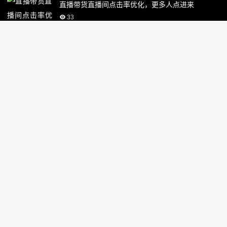
直播带货直播间点击率优化，更多人点进来
33
抖音达人带货后台：巨量百应网页版直播话术模板
32
头条截流软件识别不准确，优化设置方法
36
快手知识
美妆穿搭快手上热门需要投放多少钱精准人群投放
费
35
作品浏览破万别盲目操作快手正确运营思路
34