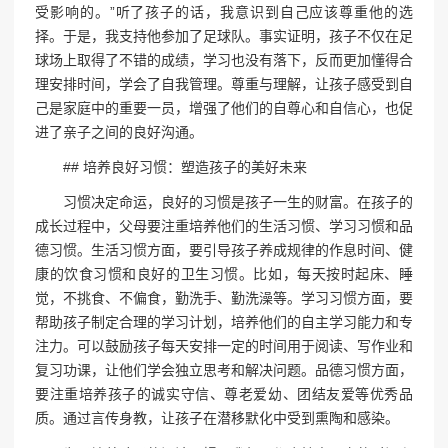
受影响的。”听了孩子的话，我意识到自己应该尊重他的选
择。于是，我支持他参加了足球队。事实证明，孩子不仅在足
球场上取得了不错的成绩，学习也没有落下，反而更加懂得合
理安排时间，学会了自我管理。尊重与理解，让孩子感受到自
己是家庭中的重要一员，增强了他们的自尊心和自信心，也促
进了亲子之间的良好沟通。
## 培养良好习惯：塑造孩子的美好未来
习惯决定命运，良好的习惯是孩子一生的财富。在孩子的
成长过程中，父母要注重培养他们的生活习惯、学习习惯和品
德习惯。生活习惯方面，要引导孩子养成规律的作息时间、健
康的饮食习惯和良好的卫生习惯。比如，每天按时起床、睡
觉，不挑食、不偏食，勤洗手、勤洗澡等。学习习惯方面，要
帮助孩子制定合理的学习计划，培养他们的自主学习能力和专
注力。可以鼓励孩子每天安排一定的时间用于阅读、写作业和
复习功课，让他们学会独立思考和解决问题。品德习惯方面，
要注重培养孩子的诚实守信、尊老爱幼、团结友爱等优秀品
质。通过言传身教，让孩子在潜移默化中受到熏陶和感染。