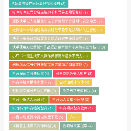
B站清除缓存修复离线视频播放
(3)
哔哩哔哩账号实名后解绑手机号是否需要复核
(3)
想做快手无人直播兼职先了解清楚平台规则与安全隐患
(3)
做微信公众号通过美食攻略分享吸引吃货群体关注涨粉
(3)
快手带货商品类目要求合规选品避免违规处罚
(3)
快手使用AI批量制作作品提高更新频率不用熬夜创作技巧
(3)
小红书一键生成图文操作步骤简单易学不费力
(3)
闲鱼怎么借节假日营销提高店铺商品销量攻略
(3)
抖音保证金收费标准
(4)
AI生成绝色美人照片
(3)
抖音手机直播挂小黄车
(3)
自动加关注软件
(4)
短视频文案AI自动生成器
(3)
免费自学电商教程
(4)
抖音带货达人后台
(6)
抖音无人直播不违规
(3)
哎呀妈呀抖音搞笑配音
(4)
抖音视频配音软件
(4)
抖音自动点赞神器电脑版下载
(5)
六
(5)
找抖音主播带货合作流程
(3)
视频号文案提取
(4)