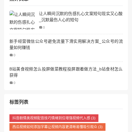
让人瞬间沉默的伤感扎心文案短句现实又心酸
_沉默最伤人心的短句
0
新手经营微信公众号避免流量下滑实用解决方案_公众号的流
量如何赚钱
0
B站美食视频怎么投屏做菜教程投屏跟着做方法_b站食材怎么
获得
0
标签列表
抖音剧情类视频配音技巧情绪到位增强视频代入感
(3)
西瓜视频如何添加字幕让视频内容更清晰易懂吸引观众
(3)