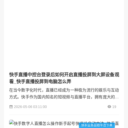
容变...
快手直播中控台登录后如何开启直播投屏到大屏设备观
看_快手直播投屏到电脑怎么弄
在当今数字化时代，直播已经成为一种极为流行的娱乐与互动
方式。快手作为国内知名的短视频与直播平台，拥有庞大的用
户群体。对于主播和观众而言，将快手直播投屏到大屏设备上
2026-05-06 03:11:00
19
观看，能够带来更加沉浸式的体验，让精彩内容在更大的屏幕
上展现。下面将详细介绍在快手直播中控台登录后，如何开启
直播投屏到大屏设备观看的完整流程。视涨阁## 一、准备工作
快手业务自助平台下单