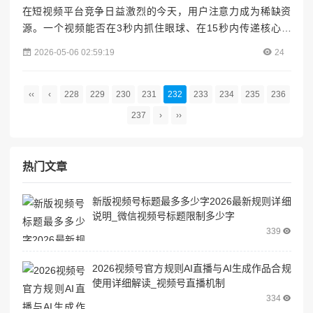
在短视频平台竞争日益激烈的今天，用户注意力成为稀缺资
源。一个视频能否在3秒内抓住眼球、在15秒内传递核心价
值、在30秒后仍让观众意犹未尽，直接决定了账号的流量池层
2026-05-06 02:59:19
24
级与粉丝转化效率。本文将从**内容结构、视觉呈现、互动设
计、数据驱动**四大维度，系统拆解短视频内容优化的核心技
巧，帮助创作者实现从“流量收割”到“粉丝沉淀”的跨越。视涨
‹‹
‹
228
229
230
231
232
233
234
235
236
阁---#### 一、内容结构优化：用“钩子模型”锁定用...
237
›
››
热门文章
新版视频号标题最多多少字2026最新规则详细
说明_微信视频号标题限制多少字
339
2026视频号官方规则AI直播与AI生成作品合规
使用详细解读_视频号直播机制
334