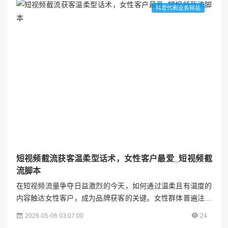
度，系统讲解快手数字人直播的快速起号方法，帮助新手在竞
抖音代刷业务网站
争激烈的市场中实现冷启动突破。视涨阁---## 一、账号搭建：
奠...
短视频截流获客温柔型话术，女性客户最爱_短视频截
流脚本
在短视频流量争夺日益激烈的今天，如何通过温柔且有温度的
内容触达女性客户，成为品牌获客的关键。女性群体普遍注重
情感共鸣、细节体验和价值认同，因此，截流话术需摒弃生硬
2026-05-06 03:07:00
24
推销，转而以“共情-引导-转化”的逻辑，用细腻的语言、场景化