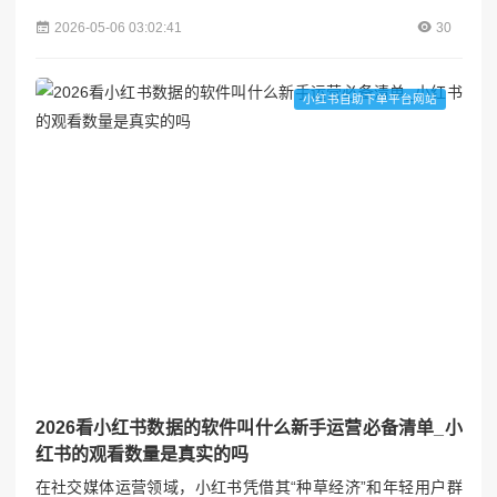
和动辄数十元的电子书价格，许多热爱阅读的人常常望而却
2026-05-06 03:02:41
30
步。幸运的是，有一批免费好文阅读公众号如璀璨星辰般闪耀
在网络的天空，为我们打开了一扇无需付费就能畅享精品文章
的大门。视涨阁## 免费阅读，打破知识壁垒在这个知识就是力
小红书自助下单平台网站
量的时代，每个人都渴望获取更多的信息来提升自己。但付费
阅读的高...
2026看小红书数据的软件叫什么新手运营必备清单_小
红书的观看数量是真实的吗
在社交媒体运营领域，小红书凭借其“种草经济”和年轻用户群