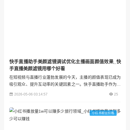
快手直播助手美颜滤镜调试优化主播画面颜值效果_快
手直播美颜滤镜用哪个好看
在短视频与直播行业蓬勃发展的今天，主播的颜值表现已成为
吸引观众、提升互动率的关键因素之一。快手直播助手作为国
内领先的直播工具，其内置的美颜滤镜功能不仅为主播提供了
2026-05-06 03:14:57
25
快速提升画面质量的解决方案，更通过精细化的调试与优化，
让每一位主播都能在镜头前展现最佳状态。本文将从技术原
理、调试技巧、场景适配及心理影响四个维度，深入探讨如何
小红书粉丝价格
通过快手直播助手的美颜滤镜功能，实现主播画面颜值效果的
全面升级。视...