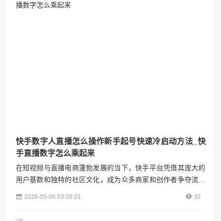
### （一）设备准备1. **大屏设备**：常见的如智能电...
快手数字人直播怎么操作新手起号快速冷启动方法_快
手直播数字怎么乘起来
在短视频与直播电商蓬勃发展的当下，快手平台凭借其庞大的
用户基数和独特的社区文化，成为众多商家和创作者争夺流量
的重要阵地。数字人直播作为新兴技术，凭借其24小时不间断
2026-05-06 03:09:01
32
直播、低成本运营等优势，逐渐成为新手起号的新选择。本文
将从账号搭建、数字人选择、内容策划、冷启动策略四个维