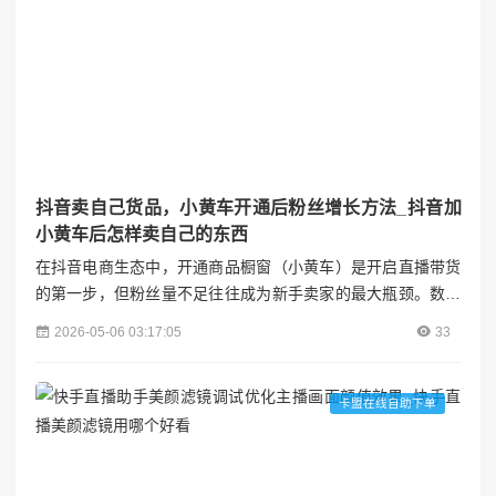
抖音卖自己货品，小黄车开通后粉丝增长方法_抖音加
小黄车后怎样卖自己的东西
在抖音电商生态中，开通商品橱窗（小黄车）是开启直播带货
的第一步，但粉丝量不足往往成为新手卖家的最大瓶颈。数据
显示，抖音用户日均观看直播时长超100分钟，但转化率与粉
2026-05-06 03:17:05
33
丝黏性直接相关。本文将从账号定位、内容运营、流量撬动、
用户留存四个维度，系统拆解小黄车开通后的粉丝增长策略，
帮助卖家在红海市场中突围。视涨阁#### 一、精准定位：建
卡盟在线自助下单
立粉丝认知的基石1. **垂直领域深耕**选择与货品强关联...