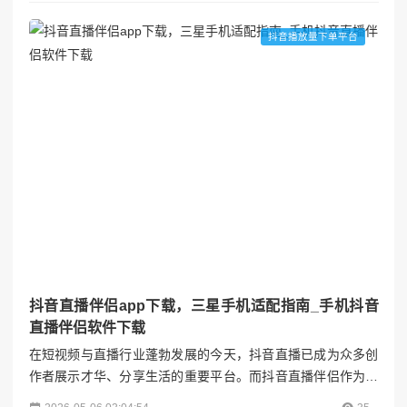
的表达和真诚的服务承诺，构建信任感。以下是一套针对女性
客户的温柔型话术框架，结合具体场景与心理学原理，助力品
抖音播放量下单平台
牌实现高效获客。视涨阁---### **一、开场：用“共情...
抖音直播伴侣app下载，三星手机适配指南_手机抖音
直播伴侣软件下载
在短视频与直播行业蓬勃发展的今天，抖音直播已成为众多创
作者展示才华、分享生活的重要平台。而抖音直播伴侣作为官
方推出的专业直播工具，凭借其强大的功能与稳定性，成为主