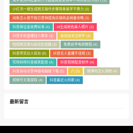
快手使用AI批量制作作品提高更新频率不用熬夜创作技巧
(3)
小红书一键生成图文操作步骤简单易学不费力
(3)
闲鱼怎么借节假日营销提高店铺商品销量攻略
(3)
抖音保证金收费标准
(4)
AI生成绝色美人照片
(3)
抖音手机直播挂小黄车
(3)
自动加关注软件
(4)
短视频文案AI自动生成器
(3)
免费自学电商教程
(4)
抖音带货达人后台
(6)
抖音无人直播不违规
(3)
哎呀妈呀抖音搞笑配音
(4)
抖音视频配音软件
(4)
抖音自动点赞神器电脑版下载
(5)
六
(5)
微博何怎么涨粉
(4)
视频号文案提取
(4)
抖音最近火的歌
(4)
最新留言