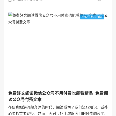
2026-05-06 03:04:54
35
播们的首选。对于三星手机用户而言，如何顺利下载并优化使
用抖音直播伴侣，实现高清流畅的直播效果？本文将为您提供
一份详尽的指南。视涨阁## 一、抖音直播伴侣App下载与安装
公众号刷粉自助
### 1. 官方渠道下载为确保软件安全与功能完整性，建议...
免费好文阅读微信公众号不用付费也能看精品_免费阅
读公众号付费文章
在信息如洪流般奔涌的时代，阅读成为了我们汲取知识、滋养
心灵的重要途径。然而，面对市场上琳琅满目的付费阅读平台