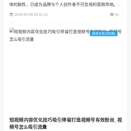
体的黏性，已成为品牌与个人创作者不可忽视的营销阵地。对
于新手运营者而言，掌握数据分析能力是提升内容质量、优化
2026-05-06 03:01:11
31
投放策略的核心技能。2026年，随着平台算法的升级和用户行
为的多元化，数据工具的功能也将更加精细化。本文将梳理当
前及未来值得关注的小红书数据分析工具，并附上新手运营必
视频号刷1000粉
备清单，助你快速入门并实现高效增长。视涨阁---####...
短视频内容优化技巧吸引停留打造视频号有效粉丝_视
频号怎么吸引流量