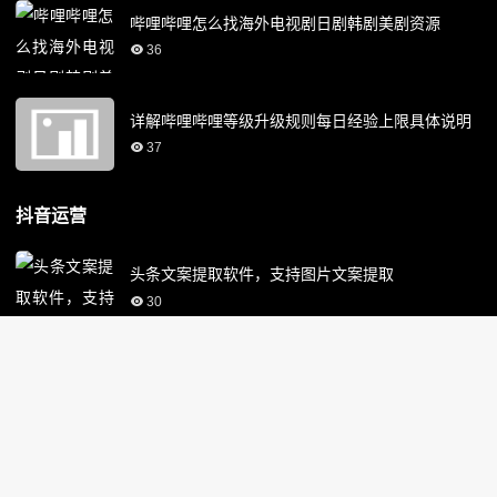
哔哩哔哩怎么找海外电视剧日剧韩剧美剧资源
36
详解哔哩哔哩等级升级规则每日经验上限具体说明
37
抖音运营
头条文案提取软件，支持图片文案提取
30
直播带货直播间点击率优化，更多人点进来
33
抖音达人带货后台：巨量百应网页版直播话术模板
32