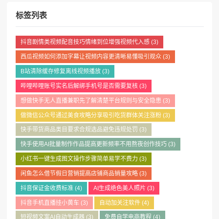
标签列表
抖音剧情类视频配音技巧情绪到位增强视频代入感
(3)
西瓜视频如何添加字幕让视频内容更清晰易懂吸引观众
(3)
B站清除缓存修复离线视频播放
(3)
哔哩哔哩账号实名后解绑手机号是否需要复核
(3)
想做快手无人直播兼职先了解清楚平台规则与安全隐患
(3)
做微信公众号通过美食攻略分享吸引吃货群体关注涨粉
(3)
快手带货商品类目要求合规选品避免违规处罚
(3)
快手使用AI批量制作作品提高更新频率不用熬夜创作技巧
(3)
小红书一键生成图文操作步骤简单易学不费力
(3)
闲鱼怎么借节假日营销提高店铺商品销量攻略
(3)
抖音保证金收费标准
(4)
AI生成绝色美人照片
(3)
抖音手机直播挂小黄车
(3)
自动加关注软件
(4)
短视频文案AI自动生成器
(3)
免费自学电商教程
(4)