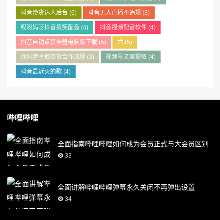
抖音带货达人后台
(6)
抖音无人直播不违规
(3)
哎呀妈呀抖音搞笑配音
(4)
抖音视频配音软件
(4)
抖音自动点赞神器电脑版下载
(5)
六
(5)
找抖音主播带货合作流程
(3)
视频号文案提取
(4)
抖音最近火的歌
(4)
哔哩哔哩
全面指南哔哩哔哩如何成为会员正式与大会员区别
33
全面讲解哔哩哔哩弹幕永久关闭不再弹出设置
34