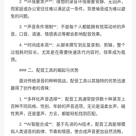
2. **环境要求严**：理想的录音环境需要安静、无回声，
而家庭或办公室往往难以满足这一条件，背景噪音成为难以避
免的问题。
3. **声音条件限制**：不是每个人都能拥有悦耳动听的声
音，口音、语速、情感表达等都会影响配音效果。
4. **时间成本高**：从脚本撰写到反复录制、剪辑，整个
过程耗时较长，尤其是在需要快速迭代内容时，效率成为瓶
颈。
### 二、配音工具的崛起与优势
面对传统录音的种种挑战，配音工具以其独特的优势迅速
赢得了创作者的青睐：
1. **多样化声音选择**：配音工具通常提供数十种甚至上
百种不同风格、性别、年龄的声音选项，无论是温柔女声、磁
性男声，还是童声、方言，都能轻松找到匹配。
2. **AI智能合成**：基于先进的AI技术，配音工具能够模
拟人类语音的韵律、节奏和情感，使合成声音更加自然流畅，