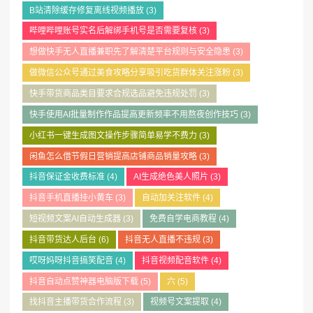
B站清除缓存修复离线视频播放
(3)
哔哩哔哩账号实名后解绑手机号是否需要复核
(3)
想做快手无人直播兼职先了解清楚平台规则与安全隐患
(3)
做微信公众号通过美食攻略分享吸引吃货群体关注涨粉
(3)
快手带货商品类目要求合规选品避免违规处罚
(3)
快手使用AI批量制作作品提高更新频率不用熬夜创作技巧
(3)
小红书一键生成图文操作步骤简单易学不费力
(3)
闲鱼怎么借节假日营销提高店铺商品销量攻略
(3)
抖音保证金收费标准
(4)
AI生成绝色美人照片
(3)
抖音手机直播挂小黄车
(3)
自动加关注软件
(4)
短视频文案AI自动生成器
(3)
免费自学电商教程
(4)
抖音带货达人后台
(6)
抖音无人直播不违规
(3)
哎呀妈呀抖音搞笑配音
(4)
抖音视频配音软件
(4)
抖音自动点赞神器电脑版下载
(5)
六
(5)
找抖音主播带货合作流程
(3)
视频号文案提取
(4)