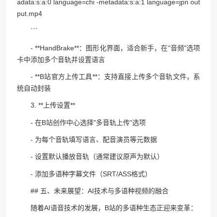
adata:s:a:0 language=chi -metadata:s:a:1 language=jpn out
put.mp4
```
- **HandBrake**：图形化界面，适合新手，在"音频"选项
卡中添加多个音轨并设置语言
- **B站官方上传工具**：支持直接上传多个音轨文件，系
统自动封装
3. **上传设置**
- 在B站创作中心选择"多音轨上传"选项
- 为每个音轨填写语言、配音演员等元数据
- 设置默认播放音轨（通常建议原声为默认）
- 添加多语种字幕文件（SRT/ASS格式）
## 五、未来展望：AI技术与多语种视频的融合
随着AI语音技术的发展，B站的多语种生态正迎来变革：