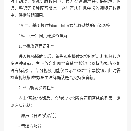
对于动漫、影视等版权内容，官方渠道通常会提供原声、国
语、粤语等多种配音版本，这些音轨信息会嵌入视频元数据
中，供播放器调用。
## 二、基础操作指南：网页端与移动端的声道切换
### （一）网页端操作详解
1. **播放界面识别**
进入视频播放页后，首先观察播放器控制栏。若视频包含
多语种音轨，右下角会出现**"音轨"**按钮（图标为扬声器加
语言标识）。部分视频可能仅显示**"CC"**字幕按钮，此时需
检查视频描述或UP主注释确认是否支持多音轨。
2. **音轨切换流程**
点击"音轨"按钮后，会弹出包含所有可用音轨的列表。常
见选项包括：
- 原声（日语/英语等）
- 普通话配音