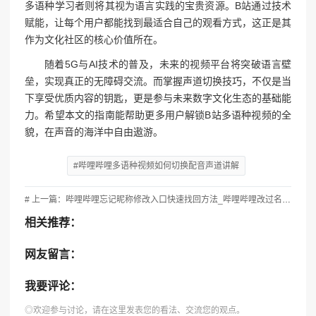
多语种学习者则将其视为语言实践的宝贵资源。B站通过技术
赋能，让每个用户都能找到最适合自己的观看方式，这正是其
作为文化社区的核心价值所在。
随着5G与AI技术的普及，未来的视频平台将突破语言壁
垒，实现真正的无障碍交流。而掌握声道切换技巧，不仅是当
下享受优质内容的钥匙，更是参与未来数字文化生态的基础能
力。希望本文的指南能帮助更多用户解锁B站多语种视频的全
貌，在声音的海洋中自由遨游。
#哔哩哔哩多语种视频如何切换配音声道讲解
# 上一篇：哔哩哔哩忘记昵称修改入口快速找回方法_哔哩哔哩改过名字吗
相关推荐：
网友留言：
我要评论：
◎欢迎参与讨论，请在这里发表您的看法、交流您的观点。