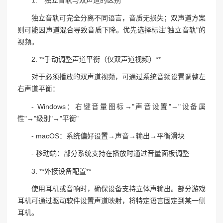
1. **独立音轨与双声道的区别**
独立音轨可完全分离不同语言，音质无损失；双声道方案
则可能因声道混合导致音质下降。优先选择标注"独立音轨"的
视频。
2. **手动调整声道平衡（仅双声道视频）**
对于必须播放的双声道视频，可通过系统音频设置调整左
右声道平衡：
- Windows：右键音量图标→"声音设置"→"设备属
性"→"级别"→"平衡"
- macOS：系统偏好设置→声音→输出→平衡滑块
- 移动端：部分系统支持在播放时通过音量面板调整
3. **外接设备配置**
使用耳机或音响时，确保设备支持立体声输出。部分游戏
耳机可通过驱动软件设置声道映射，将特定语言固定到某一侧
耳机。