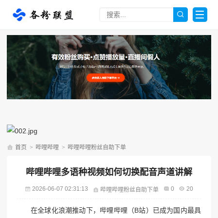
首页
>
哔哩哔哩
>
哔哩哔哩粉丝自助下单
哔哩哔哩多语种视频如何切换配音声道讲解
2026-06-07 02:31:13
0
20
哔哩哔哩粉丝自助下单
在全球化浪潮推动下，哔哩哔哩（B站）已成为国内最具