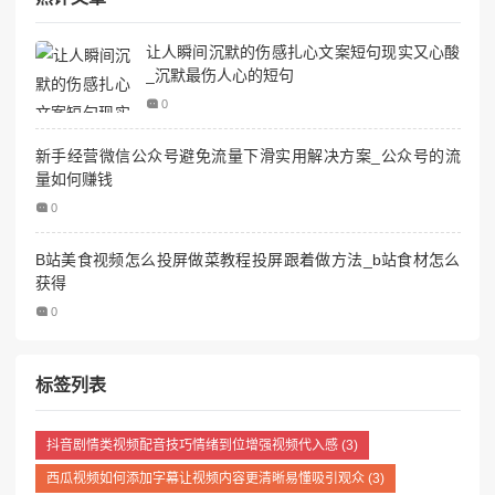
让人瞬间沉默的伤感扎心文案短句现实又心酸
_沉默最伤人心的短句
0
新手经营微信公众号避免流量下滑实用解决方案_公众号的流
量如何赚钱
0
B站美食视频怎么投屏做菜教程投屏跟着做方法_b站食材怎么
获得
0
标签列表
抖音剧情类视频配音技巧情绪到位增强视频代入感
(3)
西瓜视频如何添加字幕让视频内容更清晰易懂吸引观众
(3)