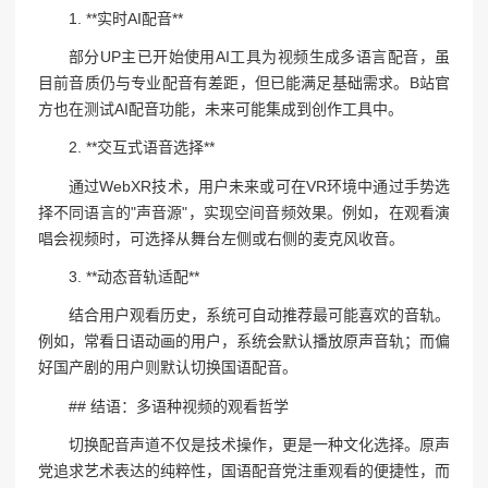
1. **实时AI配音**
部分UP主已开始使用AI工具为视频生成多语言配音，虽
目前音质仍与专业配音有差距，但已能满足基础需求。B站官
方也在测试AI配音功能，未来可能集成到创作工具中。
2. **交互式语音选择**
通过WebXR技术，用户未来或可在VR环境中通过手势选
择不同语言的"声音源"，实现空间音频效果。例如，在观看演
唱会视频时，可选择从舞台左侧或右侧的麦克风收音。
3. **动态音轨适配**
结合用户观看历史，系统可自动推荐最可能喜欢的音轨。
例如，常看日语动画的用户，系统会默认播放原声音轨；而偏
好国产剧的用户则默认切换国语配音。
## 结语：多语种视频的观看哲学
切换配音声道不仅是技术操作，更是一种文化选择。原声
党追求艺术表达的纯粹性，国语配音党注重观看的便捷性，而