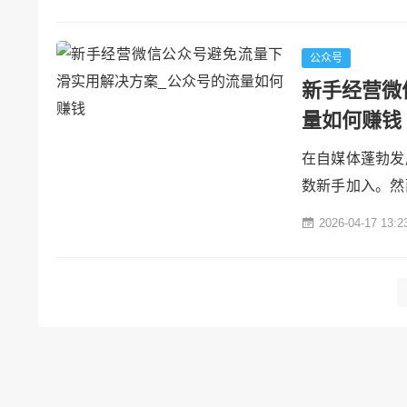
号持续稳定增
动、推广策略、
视涨阁#### 一
公众号
新手经营微
量如何赚钱
在自媒体蓬勃发
数新手加入。然
力，公众号的流
2026-04-17 13:2
效应对，保持并
化、用户互动、
视涨阁#### 一、