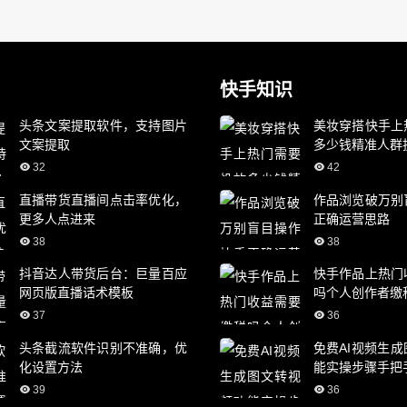
快手知识
头条文案提取软件，支持图片
美妆穿搭快手上
文案提取
多少钱精准人群
32
42
直播带货直播间点击率优化，
作品浏览破万别
更多人点进来
正确运营思路
38
38
抖音达人带货后台：巨量百应
快手作品上热门
网页版直播话术模板
吗个人创作者缴
37
36
头条截流软件识别不准确，优
免费AI视频生
化设置方法
能实操步骤手把
39
36