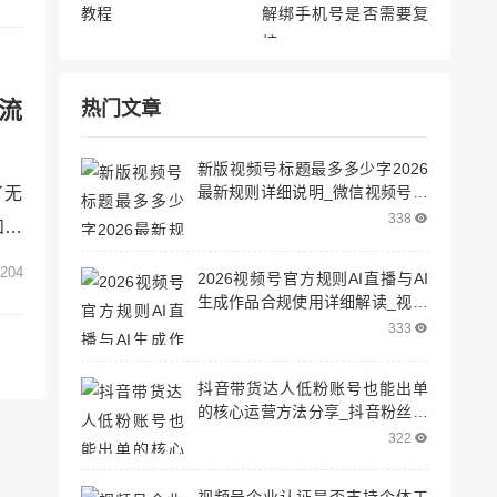
户互
案。
流
热门文章
新版视频号标题最多多少字2026
最新规则详细说明_微信视频号标
了无
题限制多少字
338
和精
何有
204
2026视频号官方规则AI直播与AI
容优
生成作品合规使用详细解读_视频
号直播机制
案。
333
抖音带货达人低粉账号也能出单
的核心运营方法分享_抖音粉丝少
怎么带货
322