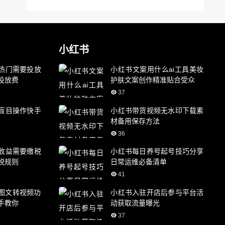
小红书
热门需要投放
小红书文案用什么ai工具美妆
投放费
护肤文案创作精准贴合受众
37
盲目操作快手
小红书带货视频无水印下载素
材备用保存方法
36
收益需要缴税
小红书每日养号起号技巧分享
税规则
日常运维必备清单
41
成图文转视频功
小红书入驻开店后参与平台活
手教你
动获取流量曝光
37