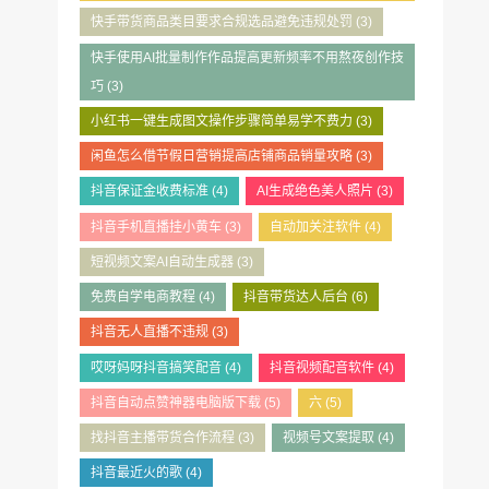
快手带货商品类目要求合规选品避免违规处罚
(3)
快手使用AI批量制作作品提高更新频率不用熬夜创作技
巧
(3)
小红书一键生成图文操作步骤简单易学不费力
(3)
闲鱼怎么借节假日营销提高店铺商品销量攻略
(3)
抖音保证金收费标准
(4)
AI生成绝色美人照片
(3)
抖音手机直播挂小黄车
(3)
自动加关注软件
(4)
短视频文案AI自动生成器
(3)
免费自学电商教程
(4)
抖音带货达人后台
(6)
抖音无人直播不违规
(3)
哎呀妈呀抖音搞笑配音
(4)
抖音视频配音软件
(4)
抖音自动点赞神器电脑版下载
(5)
六
(5)
找抖音主播带货合作流程
(3)
视频号文案提取
(4)
抖音最近火的歌
(4)