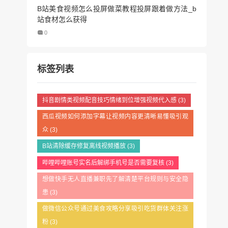
B站美食视频怎么投屏做菜教程投屏跟着做方法_b
站食材怎么获得
0
标签列表
抖音剧情类视频配音技巧情绪到位增强视频代入感
(3)
西瓜视频如何添加字幕让视频内容更清晰易懂吸引观
众
(3)
B站清除缓存修复离线视频播放
(3)
哔哩哔哩账号实名后解绑手机号是否需要复核
(3)
想做快手无人直播兼职先了解清楚平台规则与安全隐
患
(3)
做微信公众号通过美食攻略分享吸引吃货群体关注涨
粉
(3)