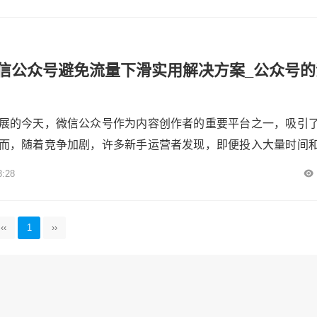
长，成为新手运营者亟需解决的问题。本文将从内容质量、用
数据分析及持续优化五个方面，为新手提供一套实用的解决方
、提升内容质...
信公众号避免流量下滑实用解决方案_公众号的
展的今天，微信公众号作为内容创作者的重要平台之一，吸引
而，随着竞争加剧，许多新手运营者发现，即便投入大量时间
量依然难以稳定增长，甚至出现下滑趋势。面对这一挑战，如
3:28
提升公众号流量，成为每位新手必须掌握的技能。本文将从内
推广策略、数据分析四个方面，为新手提供一套实用的解决方
‹‹
1
››
内容为王...