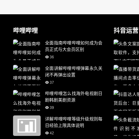
哔哩哔哩
抖音运营
全面指南哔哩哔哩如何成为会
员正式与大会员区别
36
全面讲解哔哩哔哩弹幕永久关
闭不再弹出设置
37
哔哩哔哩怎么找海外电视剧日
剧韩剧美剧资源
39
详解哔哩哔哩等级升级规则每
日经验上限具体说明
42