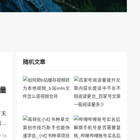
随机文章
量
了无
流量
公众
54