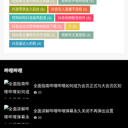
短视频文案AI自动生成器
(3)
免费自学电商教程
(4)
抖音带货达人后台
(6)
抖音无人直播不违规
(3)
哎呀妈呀抖音搞笑配音
(4)
抖音视频配音软件
(4)
抖音自动点赞神器电脑版下载
(5)
六
(5)
找抖音主播带货合作流程
(3)
视频号文案提取
(4)
抖音最近火的歌
(4)
哔哩哔哩
全面指南哔哩哔哩如何成为会员正式与大会员区别
35
全面讲解哔哩哔哩弹幕永久关闭不再弹出设置
36