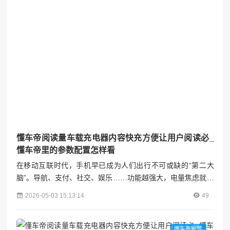
懂车帝阅读量车载充电器内容快充方便让用户阅读必_
懂车帝里的参数配置怎样看
在移动互联时代，手机早已成为人们出行不可或缺的“第二大
脑”。导航、支付、社交、娱乐……功能越强大，电量焦虑就越
严重。尤其是自驾途中，手机电量告急不仅影响使用体验，更
2026-05-03 15:13:14
49
可能带来安全隐患。车载充电器作为解决这一痛点的关键设
备，正从“能用”向“好用”进化，而**快充技术**的普及，更是让
充电效率实现质的飞跃。本文将从用户需求出发，结合懂车帝
懂车帝刷赞