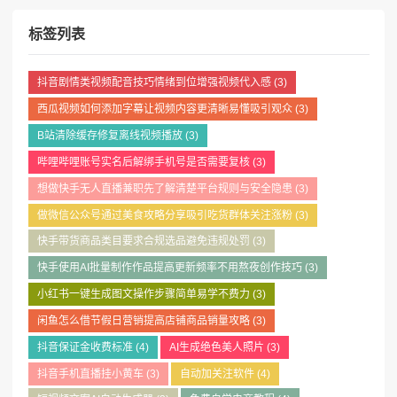
标签列表
抖音剧情类视频配音技巧情绪到位增强视频代入感
(3)
西瓜视频如何添加字幕让视频内容更清晰易懂吸引观众
(3)
B站清除缓存修复离线视频播放
(3)
哔哩哔哩账号实名后解绑手机号是否需要复核
(3)
想做快手无人直播兼职先了解清楚平台规则与安全隐患
(3)
做微信公众号通过美食攻略分享吸引吃货群体关注涨粉
(3)
快手带货商品类目要求合规选品避免违规处罚
(3)
快手使用AI批量制作作品提高更新频率不用熬夜创作技巧
(3)
小红书一键生成图文操作步骤简单易学不费力
(3)
闲鱼怎么借节假日营销提高店铺商品销量攻略
(3)
抖音保证金收费标准
(4)
AI生成绝色美人照片
(3)
抖音手机直播挂小黄车
(3)
自动加关注软件
(4)