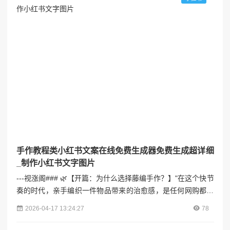
【材料工具清单】（附平价替代方案）1. **核心材料*...
手作教程类小红书文案在线免费生成器免费生成超详细
_制作小红书文字图片
---视涨阁### 🌿【开篇：为什么选择藤编手作？】"在这个快节
奏的时代，亲手编织一件物品带来的治愈感，是任何网购都无
法替代的。"最近刷爆ins的复古藤编收纳篮，不仅能让杂乱的
2026-04-17 13:24:27
78
空间瞬间变高级，还能成为家居拍照的绝佳道具！今天手把手
教你用30元成本，做出价值300元的北欧风藤篮，附赠避坑指