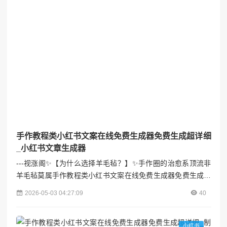
手作教程类小红书文案在线免费生成器免费生成超详细
_小红书文章生成器
---视涨阁✨【为什么选择羊毛毡？】✨手作圈的治愈系顶流非
羊毛毡莫属手作教程类小红书文案在线免费生成器免费生成超
详细！无需复杂工具，一根戳针+一团羊毛就能创造萌系小
2026-05-03 04:27:09
40
物。无论是装饰家居、制作胸针，还是送给朋友的专属礼物，
这份毛茸茸的温暖都能瞬间戳中人心！本教程从新手视角出
发，详细拆解每个步骤，看完直接上手，翻车率0%！---### 🧰
小红书