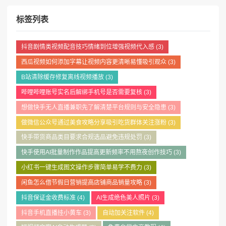
标签列表
抖音剧情类视频配音技巧情绪到位增强视频代入感
(3)
西瓜视频如何添加字幕让视频内容更清晰易懂吸引观众
(3)
B站清除缓存修复离线视频播放
(3)
哔哩哔哩账号实名后解绑手机号是否需要复核
(3)
想做快手无人直播兼职先了解清楚平台规则与安全隐患
(3)
做微信公众号通过美食攻略分享吸引吃货群体关注涨粉
(3)
快手带货商品类目要求合规选品避免违规处罚
(3)
快手使用AI批量制作作品提高更新频率不用熬夜创作技巧
(3)
小红书一键生成图文操作步骤简单易学不费力
(3)
闲鱼怎么借节假日营销提高店铺商品销量攻略
(3)
抖音保证金收费标准
(4)
AI生成绝色美人照片
(3)
抖音手机直播挂小黄车
(3)
自动加关注软件
(4)