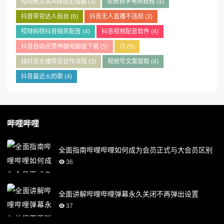
短视频文案AI自动生成器
(3)
免费自学电商教程
(4)
抖音带货达人后台
(6)
抖音无人直播不违规
(3)
哎呀妈呀抖音搞笑配音
(4)
抖音视频配音软件
(4)
抖音自动点赞神器电脑版下载
(5)
六
(5)
找抖音主播带货合作流程
(3)
视频号文案提取
(4)
抖音最近火的歌
(4)
哔哩哔哩
全面指南哔哩哔哩如何成为会员正式与大会员区别
36
全面讲解哔哩哔哩弹幕永久关闭不再弹出设置
37