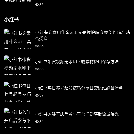
32
小红书
小红书文案用什么ai工具美妆护肤文案创作精准贴
合受众
35
小红书带货视频无水印下载素材备用保存方法
33
小红书每日养号起号技巧分享日常运维必备清单
37
小红书入驻开店后参与平台活动获取流量曝光
34