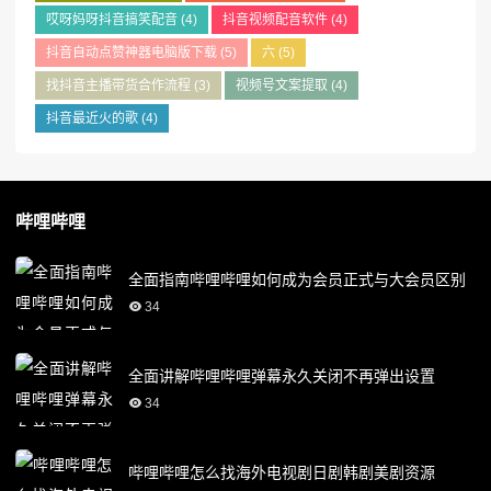
哎呀妈呀抖音搞笑配音
(4)
抖音视频配音软件
(4)
抖音自动点赞神器电脑版下载
(5)
六
(5)
找抖音主播带货合作流程
(3)
视频号文案提取
(4)
抖音最近火的歌
(4)
哔哩哔哩
全面指南哔哩哔哩如何成为会员正式与大会员区别
34
全面讲解哔哩哔哩弹幕永久关闭不再弹出设置
34
哔哩哔哩怎么找海外电视剧日剧韩剧美剧资源