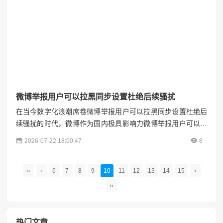
微博举报用户可以拉黑同步设置杜绝后续骚扰
在当今数字化浪潮席卷微博举报用户可以拉黑同步设置杜绝后
续骚扰的时代，微博作为国内极具影响力微博举报用户可以拉
黑同步设置杜绝后续骚扰的社交媒体平台，宛如一个庞大的虚
2026-07-22 18:00:47
8
拟社区，汇聚了数以亿计的用户。在这里，人们可以自由地分
享生活点滴、交流观点想法、获取海量信息。然而，如同任何
繁华的公共场所都可能存在不和谐因素一样，微博上也时常出
‹‹
‹
6
7
8
9
10
11
12
13
14
15
›
现一些不良行为，如恶意骚扰、谩骂攻击、传播虚假信息等，
››
这些行为不...
热门文章