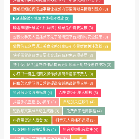
抖音剧情类视频配音技巧情绪到位增强视频代入感
(3)
西瓜视频如何添加字幕让视频内容更清晰易懂吸引观众
(3)
B站清除缓存修复离线视频播放
(3)
哔哩哔哩账号实名后解绑手机号是否需要复核
(3)
想做快手无人直播兼职先了解清楚平台规则与安全隐患
(3)
做微信公众号通过美食攻略分享吸引吃货群体关注涨粉
(3)
快手带货商品类目要求合规选品避免违规处罚
(3)
快手使用AI批量制作作品提高更新频率不用熬夜创作技巧
(3)
小红书一键生成图文操作步骤简单易学不费力
(3)
闲鱼怎么借节假日营销提高店铺商品销量攻略
(3)
抖音保证金收费标准
(4)
AI生成绝色美人照片
(3)
抖音手机直播挂小黄车
(3)
自动加关注软件
(4)
短视频文案AI自动生成器
(3)
免费自学电商教程
(4)
抖音带货达人后台
(6)
抖音无人直播不违规
(3)
哎呀妈呀抖音搞笑配音
(4)
抖音视频配音软件
(4)