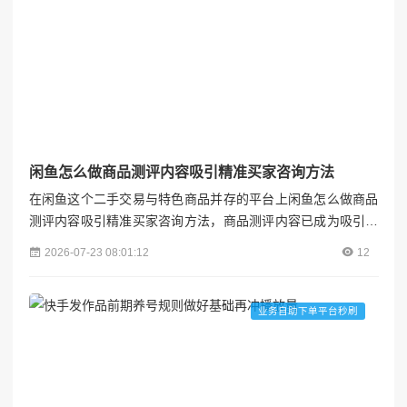
闲鱼怎么做商品测评内容吸引精准买家咨询方法
在闲鱼这个二手交易与特色商品并存的平台上闲鱼怎么做商品
测评内容吸引精准买家咨询方法，商品测评内容已成为吸引精
准买家咨询的核心武器。一篇优质的测评不仅能提升商品曝光
2026-07-23 08:01:12
12
率，更能通过专业分析建立信任感，将潜在客户转化为实际订
单。本文将系统拆解闲鱼商品测评内容的制作方法，结合平台
特性与用户心理，提供一套可复制的实战策略。各粉联盟##
业务自助下单平台秒刷
一、精准定位：测评内容的核心逻辑### 1.1 用户画像驱动
内...