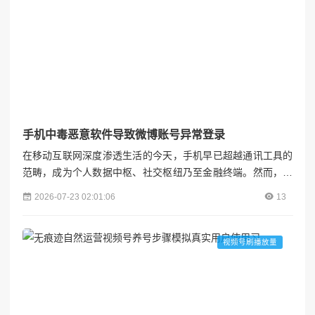
手机中毒恶意软件导致微博账号异常登录
在移动互联网深度渗透生活的今天，手机早已超越通讯工具的
范畴，成为个人数据中枢、社交枢纽乃至金融终端。然而，当
恶意软件突破安全防线入侵手机系统，用户面临的不仅是设备
2026-07-23 02:01:06
13
性能的下降，更可能遭遇社交账号被盗、隐私泄露甚至财产损
失的连锁危机。本文以微博账号异常登录事件为切入点，深度
剖析手机中毒的成因、危害及应对策略，为数字时代的隐私安
视频号刷播放量
全提供系统性防护指南。各粉联盟#### 一、事件还原：一场
突如其...