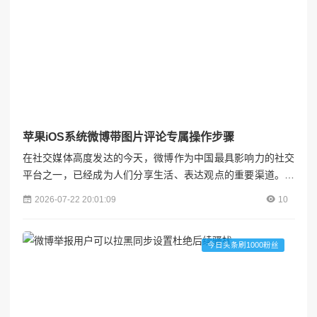
苹果iOS系统微博带图片评论专属操作步骤
在社交媒体高度发达的今天，微博作为中国最具影响力的社交
平台之一，已经成为人们分享生活、表达观点的重要渠道。其
中，图片评论功能因其直观、生动的特点，深受用户喜爱。对
2026-07-22 20:01:09
10
于使用苹果iOS系统的用户而言，掌握微博带图片评论的操作
技巧，不仅能提升互动体验，还能让评论更具吸引力。本文将
详细介绍苹果iOS系统微博带图片评论的完整操作步骤，并分
今日头条刷1000粉丝
享一些实用技巧，帮助您成为微博互动达人。各粉联盟## 一、
基...