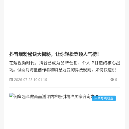
抖音增粉秘诀大揭秘，让你轻松登顶人气榜！
在短视频时代，抖音已成为品牌营销、个人IP打造的核心战
场。但面对海量创作者和瞬息万变的算法规则，如何快速积累
粉丝、实现账号破圈抖音增粉秘诀大揭秘，让你轻松登顶人气
2026-07-23 10:01:19
9
榜！？本文将从账号定位、内容创作、运营策略、流量撬动四
大维度，拆解可复制的增粉方法论，助你突破流量瓶颈，轻松
登顶人气榜。各粉联盟#### 一、精准定位抖音增粉秘诀大揭
头条号刷粉丝
秘，让你轻松登顶人气榜！：打造差异化人设的底层逻辑**1....