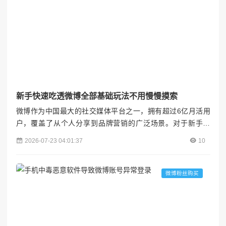
新手快速吃透微博全部基础玩法不用慢慢摸索
微博作为中国最大的社交媒体平台之一，拥有超过6亿月活用
户，覆盖了从个人分享到品牌营销的广泛场景。对于新手而
言，微博的玩法看似简单，但若想高效利用其功能实现社交、
2026-07-23 04:01:37
10
传播或商业目标，需系统掌握基础规则与核心策略。本文将从
账号搭建、内容创作、互动技巧、数据分析到变现路径，为新
手提供一套“零摸索”的完整指南，助你快速突破新手期，成为
微博粉丝购买
微博高效玩家。各粉联盟#### 一、账号搭建：从注册到定位
的3步...