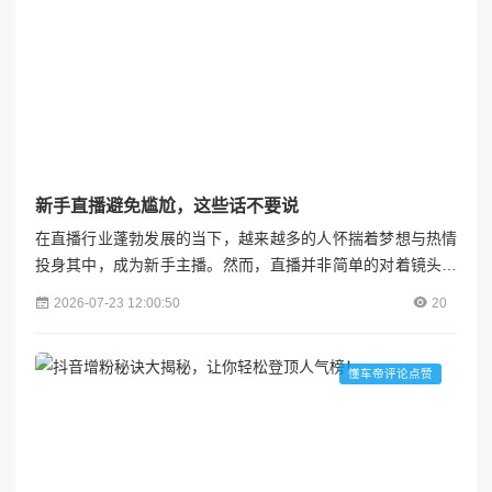
新手直播避免尴尬，这些话不要说
在直播行业蓬勃发展的当下，越来越多的人怀揣着梦想与热情
投身其中，成为新手主播。然而，直播并非简单的对着镜头说
话，新手主播常常会因为一些不当言论陷入尴尬境地，影响直
2026-07-23 12:00:50
20
播效果和观众体验。以下这些话，新手主播一定要避免说出
口。各粉联盟---## 过度自我吹嘘，易引发反感新手主播在直播
时，很容易陷入过度自我吹嘘的误区。比如，有些主播会不断
懂车帝评论点赞
强调自己“超厉害”“超级专业”，声称自己在这个领域“无人能...