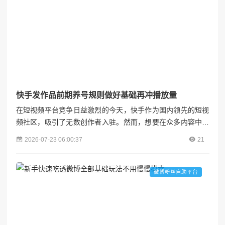
快手发作品前期养号规则做好基础再冲播放量
在短视频平台竞争日益激烈的今天，快手作为国内领先的短视
频社区，吸引了无数创作者入驻。然而，想要在众多内容中脱
颖而出，获得高播放量和用户关注，并非一蹴而就。前期养
2026-07-23 06:00:37
21
号，作为内容创作与推广的第一步，至关重要。它不仅关乎账
号的初始权重，更直接影响到后续作品的曝光度和用户互动。
本文将详细阐述快手发作品前期养号的规则与策略，帮助创作
微博粉丝自助平台
者筑牢根基，稳步冲刺高播放量。各粉联盟#### 一、理解养
号的核心...