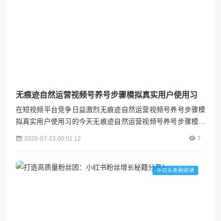
无痕迹自然运营视频号养号步骤模拟真实用户使用习
在短视频平台竞争日益激烈无痕迹自然运营视频号养号步骤模
拟真实用户使用习的今天无痕迹自然运营视频号养号步骤模拟
真实用户使用习，视频号作为微信生态内的重要流量入口，已
2026-07-23 00:01:12
7
成为众多创作者和品牌争夺的焦点。然而，许多新手在运营初
期往往因急于求成，采取激进策略导致账号被限流甚至封禁。
真正的运营高手懂得"养号"的重要性——通过模拟真实用户行
今日头条刷阅读
为，逐步建立账号的信任度和权重，为后续内容传播打下坚实
基础。本...