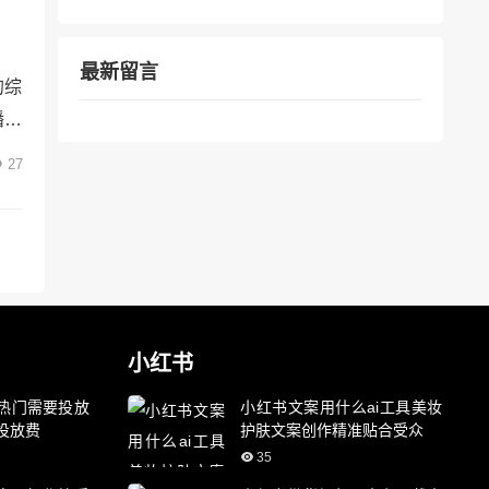
最新留言
的综
播之
将详
27
播开
使用
小红书
热门需要投放
小红书文案用什么ai工具美妆
投放费
护肤文案创作精准贴合受众
35