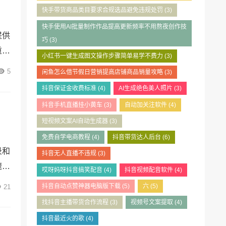
快手带货商品类目要求合规选品避免违规处罚
(3)
快手使用AI批量制作作品提高更新频率不用熬夜创作技
提供
巧
(3)
重要
小红书一键生成图文操作步骤简单易学不费力
(3)
富多
5
闲鱼怎么借节假日营销提高店铺商品销量攻略
(3)
将全
抖音保证金收费标准
(4)
AI生成绝色美人照片
(3)
##
抖音手机直播挂小黄车
(3)
自动加关注软件
(4)
短视频文案AI自动生成器
(3)
免费自学电商教程
(4)
抖音带货达人后台
(6)
录和
抖音无人直播不违规
(3)
速打
哎呀妈呀抖音搞笑配音
(4)
抖音视频配音软件
(4)
大家
抖音自动点赞神器电脑版下载
(5)
六
(5)
21
接复
找抖音主播带货合作流程
(3)
视频号文案提取
(4)
数字
抖音最近火的歌
(4)