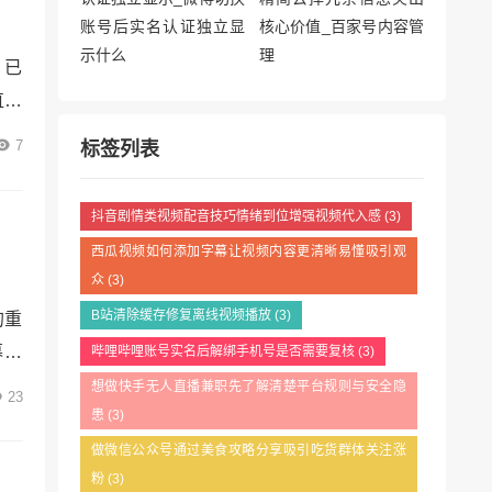
，已
直播
效率
7
标签列表
看视
联盟
抖音剧情类视频配音技巧情绪到位增强视频代入感
(3)
西瓜视频如何添加字幕让视频内容更清晰易懂吸引观
众
(3)
B站清除缓存修复离线视频播放
(3)
的重
幕文
哔哩哔哩账号实名后解绑手机号是否需要复核
(3)
着网
想做快手无人直播兼职先了解清楚平台规则与安全隐
23
患
(3)
何确
哔哩
做微信公众号通过美食攻略分享吸引吃货群体关注涨
粉
(3)