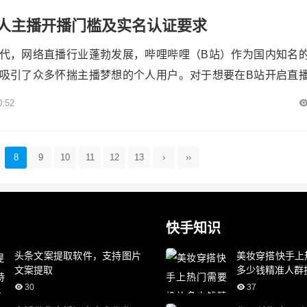
易于...
人主播开播门槛及实名认证要求
代，网络直播行业蓬勃发展，哔哩哔哩（B站）作为国内知名
吸引了众多怀揣主播梦想的个人用户。对于想要在B站开启直
言，了解开播门槛和实名认证要求是至关重要的第一步。本文
0:52
的内容，帮助有志之士顺利踏上主播征程。各粉联盟## 个人主
账号基础条件首先，想要在B站成为个人主播，必须拥有一个正常
号...
8
9
10
11
12
13
›
››
快手知识
头条文案提取软件，支持图片
美妆穿搭快手上
文案提取
多少钱精准人群
30
37