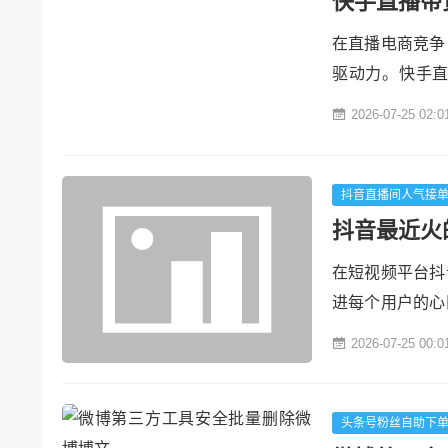
快手直播带
在直播电商竞争
驱动力。快手直
化、实时数据链
2026-07-25 02:0
复购"全周期的
数据如何重塑直
动"到"秒级响应"..
抖音直播间人气接
抖音最近火
在短视频平台抖
进每个用户的心
画卷，而背景音
2026-07-25 00:0
律中翱翔。本文
们如何成为连接
一、音乐的力量：
头条号粉丝自助下