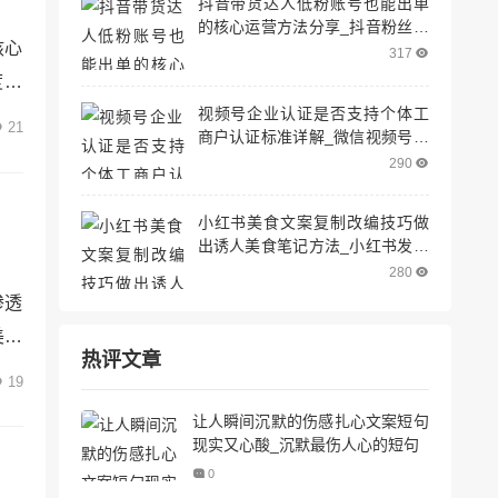
抖音带货达人低粉账号也能出单
的核心运营方法分享_抖音粉丝少
核心
怎么带货
317
度优
视频号企业认证是否支持个体工
化-
21
商户认证标准详解_微信视频号企
揭示
业认证需要什么条件
290
验驱
小红书美食文案复制改编技巧做
出诱人美食笔记方法_小红书发美
食笔记
280
渗透
美好
热评文章
在旋
19
析它
让人瞬间沉默的伤感扎心文案短句
##
现实又心酸_沉默最伤人心的短句
0