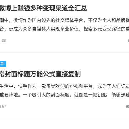
微博上赚钱多种变现渠道全汇总
潮中，微博作为国内领先的社交媒体平台，不仅为个人和品牌
台，更成为众多自媒体人实现商业价值、探索多元变现路径的
作到品牌合作，从电商带货到知识付费，微博上的变现渠道丰
1:00
何精准定位、持续输出优质内容，并灵活运用平台资源。本文
微博上的多种变现方式，助你开启财富增长的新篇章。各粉联盟
：品牌与...
下单
常封面标题万能公式直接复制
生活中，快手作为一款备受欢迎的短视频平台，成为了人们记
重要阵地。一个吸引人的封面标题，就像是一把钥匙，能够迅
之门，让他们毫不犹豫地点进视频，一探究竟。今天，就来为
0:57
常封面标题的万能公式，助快手生活日常封面标题万能公式直
中脱颖而出。各粉联盟---## 数字冲击型：精准量化，直击要点