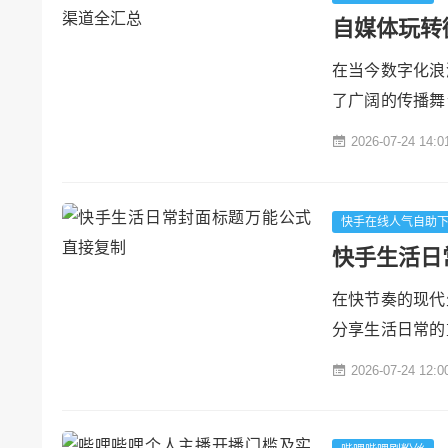
自媒体玩转
在当今数字化浪
了广阔的传播舞
阵地。从内容创
2026-07-24 14:0
样，关键在于如
面解析自媒体在
## 一、广告合作
快手在线人气自助
快手生活日
在快节奏的现代
分享生活日常的
开观众的好奇心
2026-07-24 12:0
揭秘快手生活日
制你在众多视频