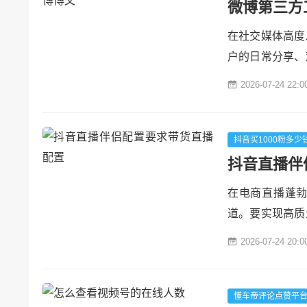
微博第三方
在社交媒体高度
户的日常分享、
的博文，这些博
2026-07-24 22:0
行批量删除。在
的便利，但同时
量删除博文的相关
抖音买1000粉多少
抖音直播伴
在电商直播蓬
道。要实现高质
业的直播设备与
2026-07-24 20:0
件，从基础设备
基础硬件配置：稳
中，计算机需...
懂车帝评论点赞平