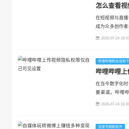
怎么查看视
在短视频与直播
成为众多创作者
间在线人数不仅
2026-07-24 18:0
的重要依据。本
频号在线人数的
## 一、视频号在
哔哩哔哩粉丝自助
哔哩哔哩上
在当今数字化时
要渠道。哔哩
化、丰富的内容
2026-07-24 16:0
络环境的日益复
保上传的视频仅
上传视频时设置隐
百家号刷粉软件