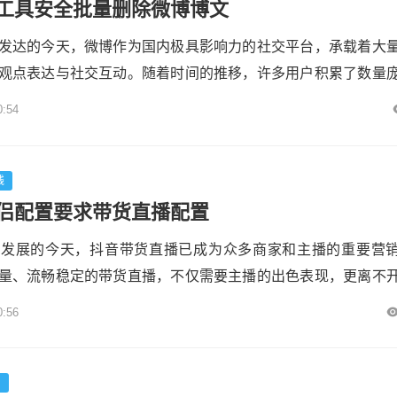
工具安全批量删除微博博文
发达的今天，微博作为国内极具影响力的社交平台，承载着大
观点表达与社交互动。随着时间的推移，许多用户积累了数量
文可能因个人隐私保护、内容更新、形象重塑等多种原因，需
0:54
此背景下，微博第三方工具应运而生，为用户提供了批量删除
也带来了一系列安全风险。本文将深入探讨微博第三方工具安
问题，包括其...
钱
侣配置要求带货直播配置
勃发展的今天，抖音带货直播已成为众多商家和主播的重要营
量、流畅稳定的带货直播，不仅需要主播的出色表现，更离不
软件配置。本文将详细解析抖音直播伴侣的配置要求，从硬件
0:56
到进阶优化，帮助您打造一场专业级的带货直播。各粉联盟## 
定直播的基石### 1. 计算机设备**处理器（CPU）**：直播
台