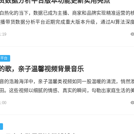
货数据分析平台版本功能更新实用亮点
白热化的当下，数据已成为主播、商家和品牌实现精准运营的
播带货数据分析平台近期完成重大版本升级，通过AI算法深
路重构、全链路归因模型等技术创新，构建起覆盖"选品-流量-转
1:19
智能决策体系。本文将深度解析此次更新的八大核心功能亮点，
播电商的运营逻辑。各粉联盟## 一、实时作战大屏：从"经
.
单平台
的歌，亲子温馨视频背景音乐
音的浩瀚海洋中，亲子温馨类视频如同一股温暖的清流，悄然
田。这些视频以细腻的情感、真实的瞬间，勾勒出家庭生活的
乐作为视频的灵魂伴侣，更是为这份温馨添上了翅膀，让情感
1:00
将深入探讨抖音上那些近期走红的亲子温馨视频背景音乐，解
亲子情感的桥梁，以及这些旋律背后所蕴含的深层意义。---##
情感...
单