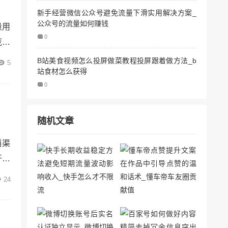
新手经营微信公众号避免流量下滑实用解决方案_
公众号的流量如何赚钱
量用
0
庞大
要进
B站美食视频怎么投屏做菜教程投屏跟着做方法_b
5
站食材怎么获得
博文
0
全批
随机文章
销渠
开专
到软
24
一、
过程