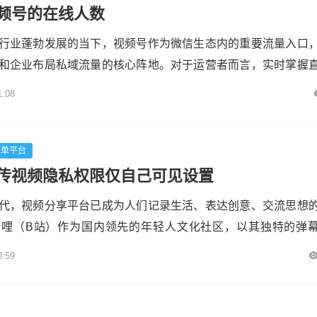
频号的在线人数
行业蓬勃发展的当下，视频号作为微信生态内的重要流量入口
和企业布局私域流量的核心阵地。对于运营者而言，实时掌握
是评估内容吸引力的关键指标，更是优化直播策略、提升转化
1:08
文将从技术实现、数据解读、运营策略三个维度，系统梳理查
完整方法论，并探讨如何通过数据驱动实现精细化运营。各粉
线人数查看...
下单平台
传视频隐私权限仅自己可见设置
代，视频分享平台已成为人们记录生活、表达创意、交流思想
哔哩（B站）作为国内领先的年轻人文化社区，以其独特的弹
生态和活跃的用户群体，吸引了无数创作者和观众。然而，随
0:59
杂，隐私保护问题愈发受到重视。对于许多B站用户而言，如
自己可见，成为了一个不可忽视的需求。本文将深入探讨哔哩
私权限为“仅自...