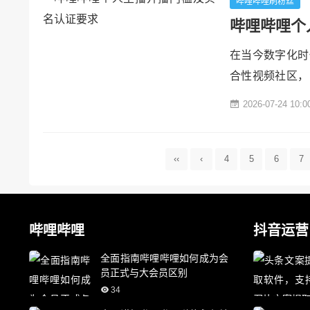
具有直观、简洁且
哔哩哔哩刷粉丝
哔哩哔哩个
在当今数字化时
合性视频社区，
旅的个人主播而
2026-07-24 10:0
细阐述这两方面
播门槛### 
的B站账号。这个账
‹‹
‹
4
5
6
7
哔哩哔哩
抖音运营
全面指南哔哩哔哩如何成为会
员正式与大会员区别
34