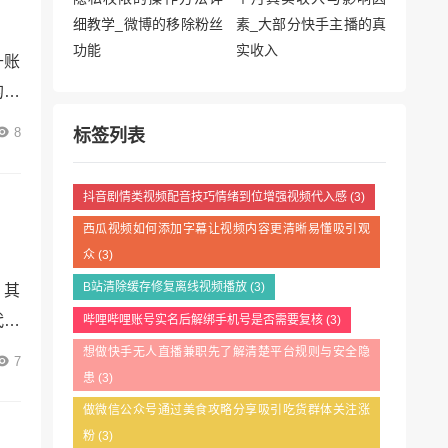
升账
的流
容创
8
标签列表
上与
##
抖音剧情类视频配音技巧情绪到位增强视频代入感
(3)
西瓜视频如何添加字幕让视频内容更清晰易懂吸引观
众
(3)
B站清除缓存修复离线视频播放
(3)
，其
代表
哔哩哔哩账号实名后解绑手机号是否需要复核
(3)
义、
想做快手无人直播兼职先了解清楚平台规则与安全隐
7
患
(3)
的构
多个
做微信公众号通过美食攻略分享吸引吃货群体关注涨
粉
(3)