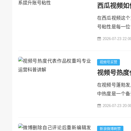
西瓜视频如
在西瓜视频这个
号粘性是每一位
量和互动，还能
2026-07-23 22:0
作、互动交流、
粉丝建立紧密联系
精准定位，满足需.
视频号买赞
视频号热度
在视频号蓬勃发
中热度是一个备
作品的权重呢？
2026-07-23 20:0
影响因素以及它
成与意义视频号
维度的数据共同作
新浪微博刷赞