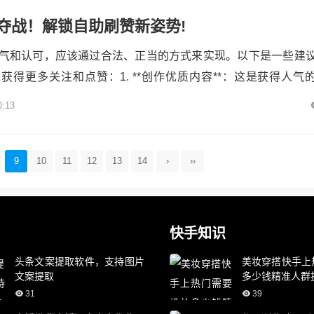
.
夺战！解锁自助刷赞新姿势!
气和认可，应该通过合法、正当的方式来实现。以下是一些建
获得更多关注和点赞：1. **创作优质内容**：这是获得人气
点、潮流趋势，结合个人特长和兴趣，创作出有趣、有深度、
0:13
容要新颖独特，能够吸引观众的眼球，引发他们的兴趣和共鸣。2.
**：注意视频的拍摄技巧、剪辑手法和配乐选择。确保视频画
.
9
10
11
12
13
14
›
››
快手知识
头条文案提取软件，支持图片
美妆穿搭快手上
文案提取
多少钱精准人群
31
39