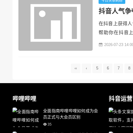
动性，但平台本..
今日头条刷粉
抖音人气争
在抖音上获得人
帮助你在抖音上
础。关注时事热
2026-07-23 14:0
鸣的短视频。内
*提升视频质量
晰、稳定，音效..
‹‹
‹
5
6
7
8
哔哩哔哩
抖音运营
全面指南哔哩哔哩如何成为会
员正式与大会员区别
35