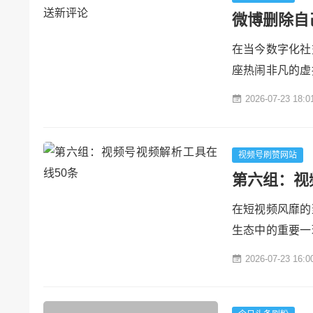
微博删除自
在当今数字化社
座热闹非凡的虚
都能自由地发声
2026-07-23 18:0
交流互动的重要
辑发送新的评论
量以及自我表达的
视频号刷赞网站
第六组：视
在短视频风靡的
生态中的重要一
想要保存精彩瞬
2026-07-23 16:0
频号视频解析工
锁视频号宝藏。