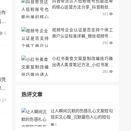
抖音带货达人低粉账号也能出单
的核心运营方法分享_抖音粉丝少
音作
怎么带货
321
面，
视频号企业认证是否支持个体工
红，
5
商户认证标准详解_微信视频号企
标。
业认证需要什么条件
292
入剖
小红书美食文案复制改编技巧做
出诱人美食笔记方法_小红书发美
食笔记
282
书凭
群体
热评文章
，成
27
草文
让人瞬间沉默的伤感扎心文案短句
应运
现实又心酸_沉默最伤人心的短句
0