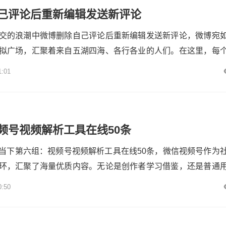
己评论后重新编辑发送新评论
交的浪潮中微博删除自己评论后重新编辑发送新评论，微博宛
拟广场，汇聚着来自五湖四海、各行各业的人们。在这里，每
，分享自己的观点、见解与情感，而评论功能则是这座广场上
1:01
桥梁。然而，有时我们会在发出评论后，选择将其删除，再重
。这一看似简单的行为背后，实则蕴含着丰富的心理活动、社
进化过程。各...
频号视频解析工具在线50条
当下第六组：视频号视频解析工具在线50条，微信视频号作为
环，汇聚了海量优质内容。无论是创作者学习借鉴，还是普通
间，视频解析工具都成为了不可或缺的助手。本文将为第六组
0:50
具在线50条你深度剖析50款在线视频号视频解析工具，助你轻
各粉联盟---## 一、解析工具的必要性视频号的内容具有即时性