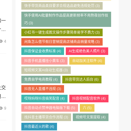
快手带货商品类目要求合规选品避免违规处罚
(3)
快手使用AI批量制作作品提高更新频率不用熬夜创作技
如一
巧
(3)
个人
小红书一键生成图文操作步骤简单易学不费力
(3)
人们
4
闲鱼怎么借节假日营销提高店铺商品销量攻略
(3)
新编
抖音保证金收费标准
(4)
AI生成绝色美人照片
(3)
交考
抖音手机直播挂小黄车
(3)
自动加关注软件
(4)
短视频文案AI自动生成器
(3)
免费自学电商教程
(4)
抖音带货达人后台
(6)
社交
抖音无人直播不违规
(3)
用户
哎呀妈呀抖音搞笑配音
(4)
抖音视频配音软件
(4)
：视
抖音自动点赞神器电脑版下载
(5)
六
(5)
9
松解
找抖音主播带货合作流程
(3)
视频号文案提取
(4)
和互
抖音最近火的歌
(4)