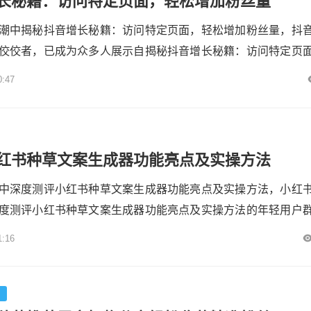
长秘籍：访问特定页面，轻松增加粉丝量
潮中揭秘抖音增长秘籍：访问特定页面，轻松增加粉丝量，抖
佼佼者，已成为众多人展示自揭秘抖音增长秘籍：访问特定页
我、实现商业价值的热门平台。无论是个人创作者渴望成为网
0:47
过抖音拓展市场，粉丝量都是衡量影响力与成功与否的关键指
通过访问特定页面就能轻松增加粉丝量的秘籍呢？下面为你深
 抖音...
红书种草文案生成器功能亮点及实操方法
中深度测评小红书种草文案生成器功能亮点及实操方法，小红
度测评小红书种草文案生成器功能亮点及实操方法的年轻用户
深度测评小红书种草文案生成器功能亮点及实操方法的独特生态
1:16
作者的重要战场。然而，持续产出高质量、符合平台调性的种
者而言仍是挑战。近年来，AI驱动的**小红书种草文案生成器**
生...
台