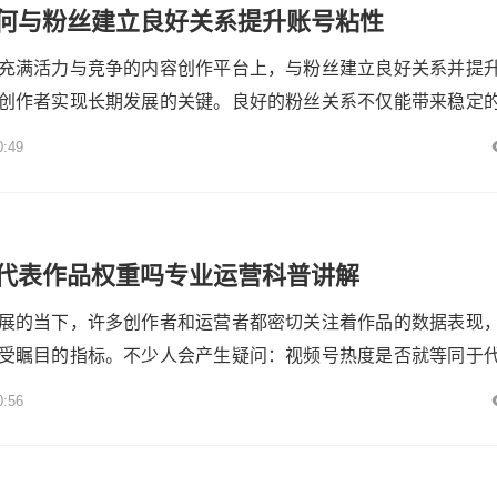
何与粉丝建立良好关系提升账号粘性
充满活力与竞争的内容创作平台上，与粉丝建立良好关系并提
创作者实现长期发展的关键。良好的粉丝关系不仅能带来稳定
为账号树立积极的品牌形象，吸引更多潜在粉丝。以下将从内
0:49
个性化服务、社群运营等多个维度，深入探讨如何在西瓜视频
，提升账号粘性。各粉联盟---## 优质内容：吸引粉丝的基石#
..
代表作品权重吗专业运营科普讲解
展的当下，许多创作者和运营者都密切关注着作品的数据表现
受瞩目的指标。不少人会产生疑问：视频号热度是否就等同于
要深入理解这个问题，我们需要从视频号热度与作品权重的定
0:56
们之间的关系等多个方面进行剖析。各粉联盟---## 视频号热度
热度是一个综合性的数据指标，它并非单一因素决定，而是由
用形...