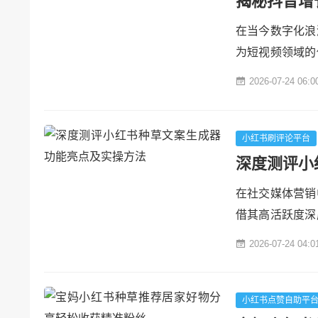
揭秘抖音增
在当今数字化浪
为短视频领域的
轻松增加粉丝量
2026-07-24 06:0
还是企业希望通
那么，是否存在
析。各粉联盟---##
小红书刷评论平台
深度测评小
在社交媒体营销
借其高活跃度深
和“种草经济”
2026-07-24 04:0
为品牌和内容创
案，对许多运营
而生，通过自动化
小红书点赞自助平