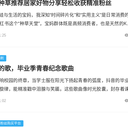
种草推荐居家好物分享轻松收获精准粉丝
娃与生活的宝妈，我深知“时间碎片化”和“实用主义”是日常消费
红书这个“种草天堂”，宝妈群体既是高频消费者，也是天然的K
者）。如何通过居家好物分享精准触达同频人群，快速积累粉
1:25
验，这篇干货将从**选品逻辑、内容创作、运营技巧**三大维
造爆款笔记，收获精准流量！各粉联盟---### 一、选品逻辑：
秒刷
的歌，毕业季青春纪念歌曲
响校园的终章，当学士服在阳光下扬起青春的弧度，抖音的毕
旋律，能精准戳中泪腺与笑靥。这些歌曲像时光胶囊，封存着
上的蝉鸣、以及那些欲言又止的青春心事。从《起风了》的怅
1:02
的路口》的深情凝望，从《少年》的意气风发到《再见》的隐
是一代人共同的记忆密码，在短视频的裂变传播中，成为跨越
联盟###...
宝粉丝购买平台