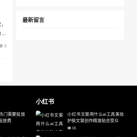
最新留言
议，
的基
有共
9
 *
面清
小红书
热门需要投放
小红书文案用什么ai工具美妆
投放费
护肤文案创作精准贴合受众
36