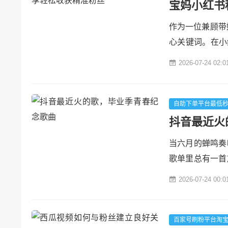
宝妈小红书
作为一位兼顾带
心关键词。在小
（关键意见消费
2026-07-24 02:0
结合我的实战经
解，助你轻松打
击中宝...
自助下单平台最低
抖音最近火
当六月的蝉鸣奏
歌单里总有一首
上的涂鸦、操场
2026-07-24 00:0
望到《凤凰花开
制，每一首歌都
的情感共鸣场。各粉
百家号刷粉平台淘