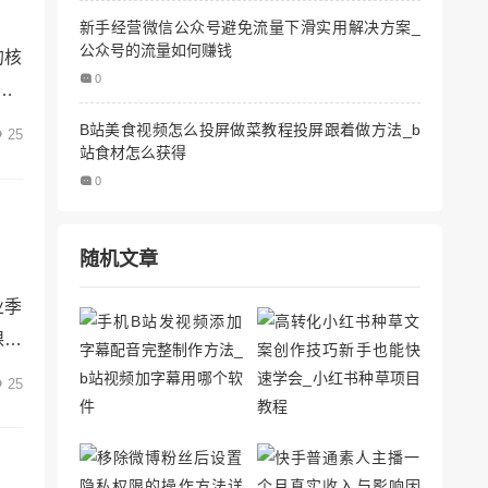
新手经营微信公众号避免流量下滑实用解决方案_
公众号的流量如何赚钱
的核
0
OC
丝？
B站美食视频怎么投屏做菜教程投屏跟着做方法_b
25
站食材怎么获得
度拆
0
精准
随机文章
业季
课桌
然回
25
忍克
时空