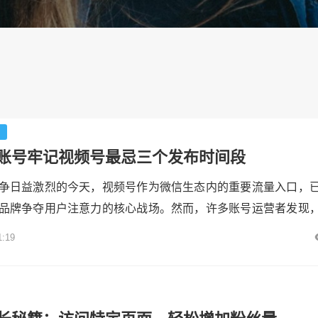
台
账号牢记视频号最忌三个发布时间段
争日益激烈的今天，视频号作为微信生态内的重要流量入口，
品牌争夺用户注意力的核心战场。然而，许多账号运营者发现
，发布后的曝光量仍不尽如人意。究其原因，**发布时间的选择*
1:19
否突破流量池的关键因素之一。本文将深入解析视频号最忌讳
并结合用户行为数据与平台算法逻辑，为创作者提供一套科学
账号实...