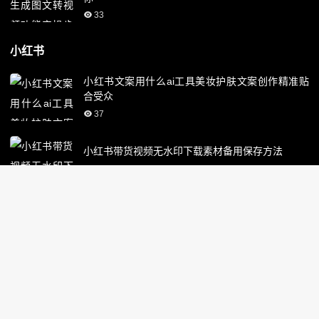
33
小红书
小红书文案用什么ai工具美妆护肤文案创作精准贴
合受众
37
小红书带货视频无水印下载素材备用保存方法
36
小红书每日养号起号技巧分享日常运维必备清单
39
小红书入驻开店后参与平台活动获取流量曝光
36