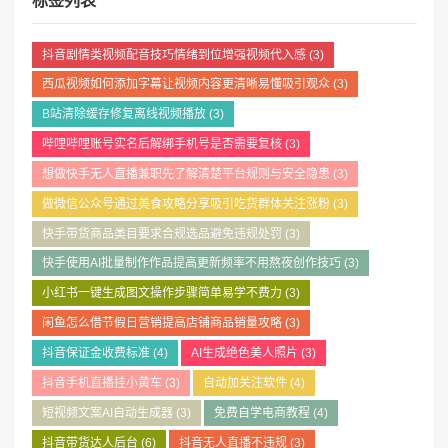
标签列表
抖音剧情类视频配音技巧情绪到位增强视频代入感
(3)
西瓜视频如何添加字幕让视频内容更清晰易懂吸引观众
(3)
B站清除缓存修复离线视频播放
(3)
哔哩哔哩账号实名后解绑手机号是否需要复核
(3)
想做快手无人直播兼职先了解清楚平台规则与安全隐患
(3)
做微信公众号通过美食攻略分享吸引吃货群体关注涨粉
(3)
快手带货商品类目要求合规选品避免违规处罚
(3)
快手使用AI批量制作作品提高更新频率不用熬夜创作技巧
(3)
小红书一键生成图文操作步骤简单易学不费力
(3)
闲鱼怎么借节假日营销提高店铺商品销量攻略
(3)
抖音保证金收费标准
(4)
AI生成绝色美人照片
(3)
抖音手机直播挂小黄车
(3)
自动加关注软件
(4)
短视频文案AI自动生成器
(3)
免费自学电商教程
(4)
抖音带货达人后台
(6)
抖音无人直播不违规
(3)